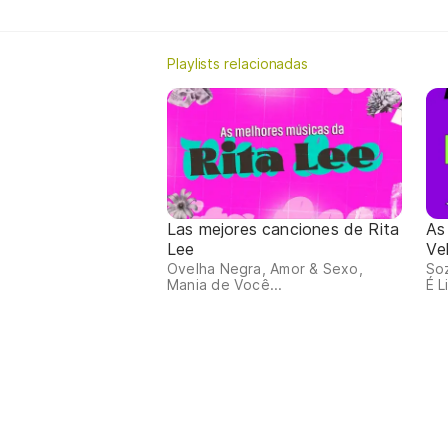
Playlists relacionadas
Las mejores canciones de Rita
As
Lee
Ve
Ovelha Negra, Amor & Sexo,
So
Mania de Você...
É L