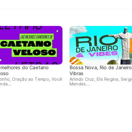
 melhores do Caetano
Bossa Nova, Rio de Janeiro
loso
Vibras
zinho, Oração ao Tempo, Você
Arlindo Cruz, Elis Regina, Serg
inda...
Mendes...