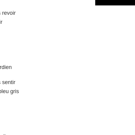
 revoir
ir
rdien
 sentir
leu gris