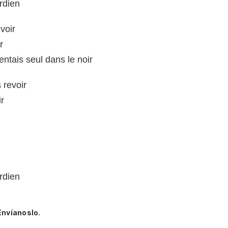
rdien
voir
r
entais seul dans le noir
 revoir
ir
rdien
Envíanoslo.