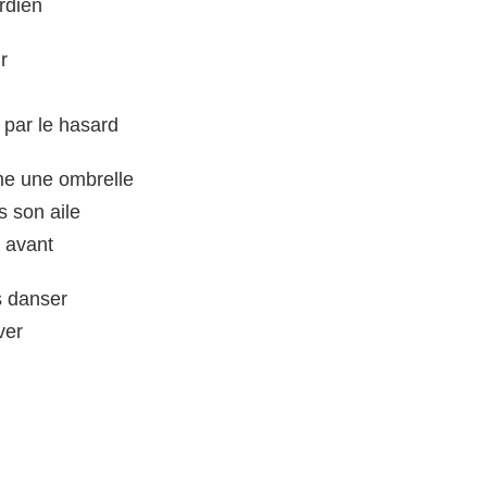
rdien
r
 par le hasard
me une ombrelle
s son aile
 avant
s danser
ver