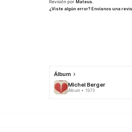
Revisión por
Mateus
.
¿Viste algún error? Envíanos una revis
Álbum
Michel Berger
Álbum • 1973