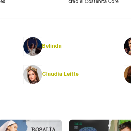
lés
creó el Costeñita Core
Belinda
Claudia Leitte