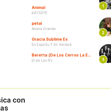
Animal
KATSEYE
petal
Ariana Grande
Gracia Sublime Es
En Espiritu Y En Verdad
Beretta (De Los Cerros La Escuela)
El de Las R's
sica con
vas