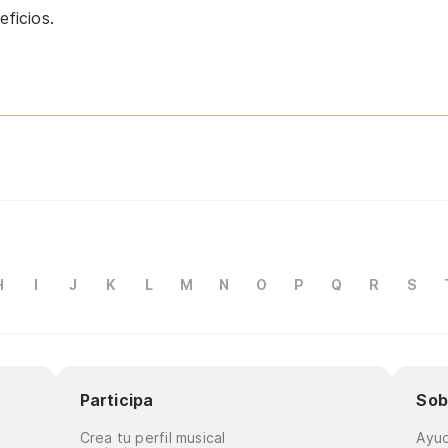
ficios.
H
I
J
K
L
M
N
O
P
Q
R
S
Participa
Sob
Crea tu perfil musical
Ayu