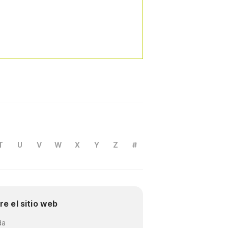
T
U
V
W
X
Y
Z
#
re el sitio web
da