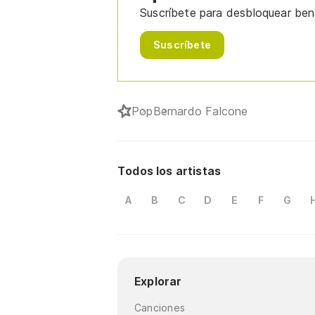
Suscríbete para desbloquear bene
Suscríbete
Pop
Bernardo Falcone
Todos los artistas
A
B
C
D
E
F
G
Explorar
Canciones