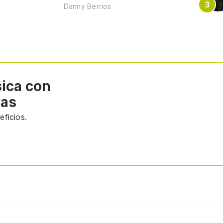
Danny Berrios
sica con
vas
ficios.