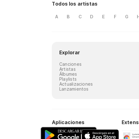
Todos los artistas
A
B
C
D
E
F
G
Explorar
Canciones
Artistas
Álbumes
Playlists
Actualizaciones
Lanzamientos
Aplicaciones
Extens