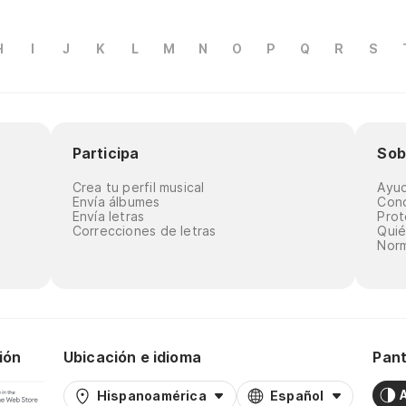
H
I
J
K
L
M
N
O
P
Q
R
S
Participa
Sob
Crea tu perfil musical
Ayu
Envía álbumes
Cond
Envía letras
Prot
Correcciones de letras
Qui
Norm
ión
Ubicación e idioma
Pant
Hispanoamérica
Español