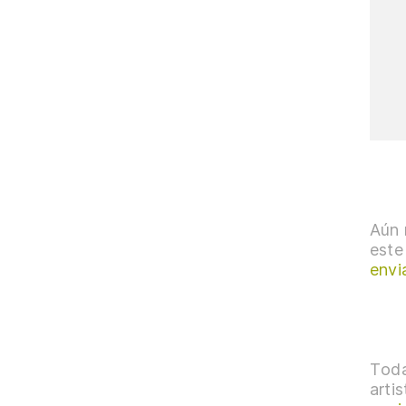
Aún 
este
envi
Toda
arti