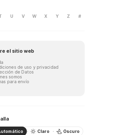
T
U
V
W
X
Y
Z
#
re el sitio web
da
iciones de uso y privacidad
ección de Datos
énes somos
as para envío
alla
Automático
Claro
Oscuro