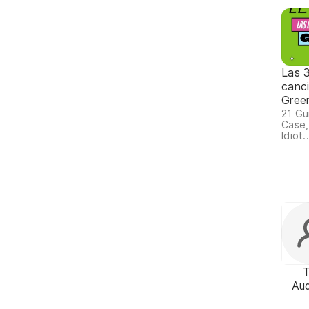
Las 
canc
Gree
21 Gu
Case,
Idiot..
Au