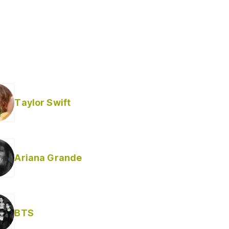
Taylor Swift
Ariana Grande
Helabusador) [explícita]
BTS