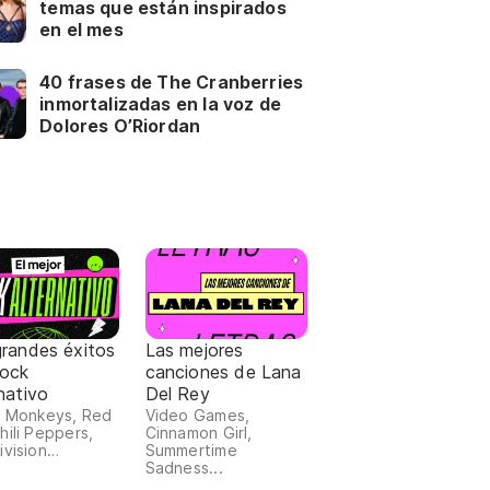
temas que están inspirados
en el mes
40 frases de The Cranberries
inmortalizadas en la voz de
Dolores O’Riordan
grandes éxitos
Las mejores
Rock
canciones de Lana
nativo
Del Rey
c Monkeys, Red
Video Games,
hili Peppers,
Cinnamon Girl,
ivision…
Summertime
Sadness...