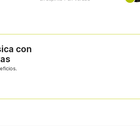
sica con
vas
ficios.