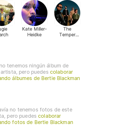
ugie
Kate Miller-
The
arch
Heidke
Temper
Trap
no tenemos ningún álbum de
 artista, pero puedes
colaborar
ando álbumes de Bertie Blackman
vía no tenemos fotos de este
sta, pero puedes
colaborar
ando fotos de Bertie Blackman