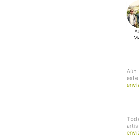
A
M
Aún 
este
envi
Toda
arti
envi