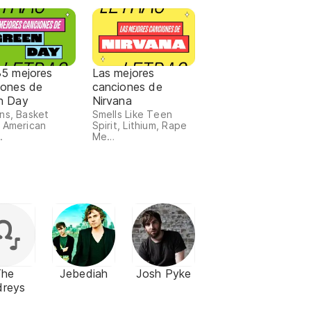
35 mejores
Las mejores
iones de
canciones de
n Day
Nirvana
ns, Basket
Smells Like Teen
 American
Spirit, Lithium, Rape
.
Me…
The
Jebediah
Josh Pyke
dreys