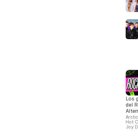
Los 
del 
Alter
Arcti
Hot C
Joy D