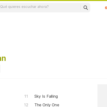
Su
an
Sky Is Falling
The Only One