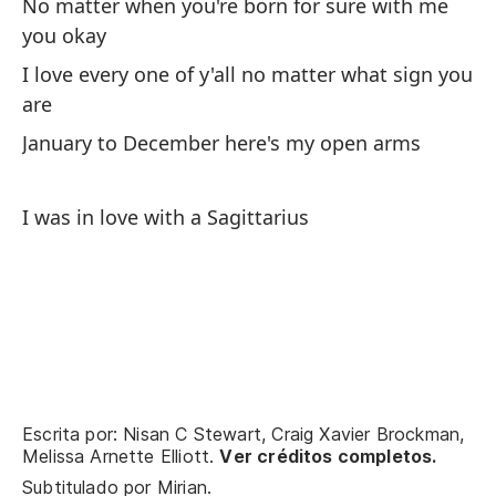
No matter when you're born for sure with me
you okay
Ca
I love every one of y'all no matter what sign you
Cá
are
Ca
January to December here's my open arms
Ca
Le
I was in love with a Sagittarius
Le
Am
Ca
Cá
Ca
Escrita por: Nisan C Stewart, Craig Xavier Brockman,
Melissa Arnette Elliott.
Ver créditos completos.
Ca
Subtitulado por
Mirian
.