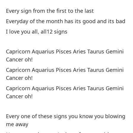
by
Every sign from the first to the last
Lo
Everyday of the month has its good and its bad
I 
I love you all, all12 signs
La
Capricorn Aquarius Pisces Aries Taurus Gemini
Th
Cancer oh!
Capricorn Aquarius Pisces Aries Taurus Gemini
Se
Cancer oh!
Ca
Capricorn Aquarius Pisces Aries Taurus Gemini
Cancer oh!
Ev
Every one of these signs you know you blowing
me away