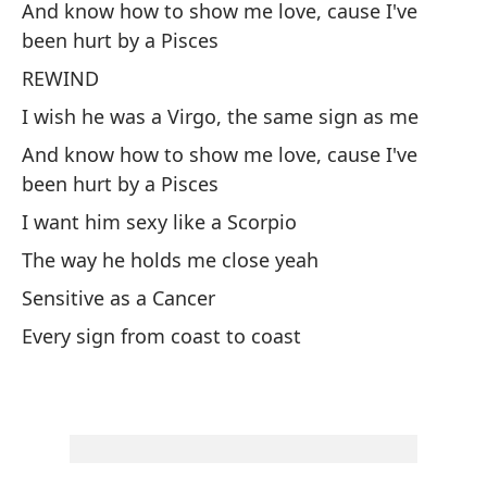
And know how to show me love, cause I've
Er
been hurt by a Pisces
ma
REWIND
He
I wish he was a Virgo, the same sign as me
ye
And know how to show me love, cause I've
been hurt by a Pisces
Co
I want him sexy like a Scorpio
¿Q
The way he holds me close yeah
Wh
Sensitive as a Cancer
Every sign from coast to coast
Ca
Cá
Ca
Ca