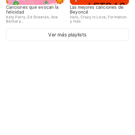
Cá
Canciones que evocan la
Las mejores canciones de
felicidad
Beyoncé
Ca
Katy Perry, Ed Sheeran, Ana
Halo, Crazy in Love, Formation
Bárbara...
y más
Ca
Ver más playlists
Ca
Cá
Ca
Ca
Ca
vo
Ev
aw
No
es