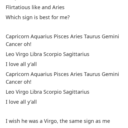
To
Flirtatious like and Aries
Th
Which sign is best for me?
El
Capricorn Aquarius Pisces Aries Taurus Gemini
Cancer oh!
¿Q
Leo Virgo Libra Scorpio Sagittarius
Wh
I love all y'all
Es
Capricorn Aquarius Pisces Aries Taurus Gemini
ca
Cancer oh!
Leo Virgo Libra Scorpio Sagittarius
I 
I love all y'all
Ta
pa
I wish he was a Virgo, the same sign as me
He