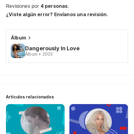
Le
Revisiones por
4 personas
.
¿Viste algún error? Envíanos una revisión.
Le
Am
Álbum
Dangerously In Love
No
Álbum • 2003
I 
Ma
Te
Artículos relacionados
Go
El
es