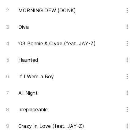
MORNING DEW (DONK)
Le
Le
Diva
Am
'03 Bonnie & Clyde (feat. JAY-Z)
Ca
Haunted
Cá
Ca
If I Were a Boy
Ca
All Night
Le
Le
Irreplaceable
Am
Crazy In Love (feat. JAY-Z)