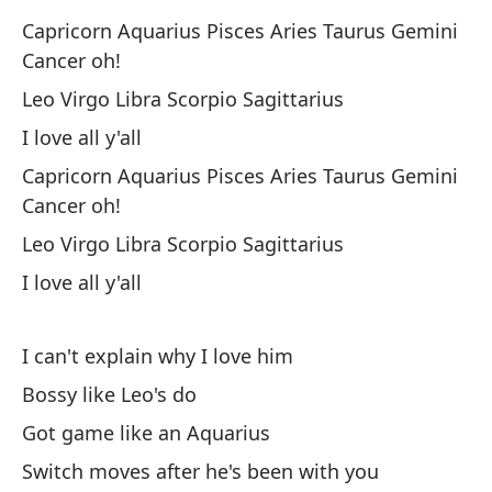
Le
Capricorn Aquarius Pisces Aries Taurus Gemini
Cancer oh!
Le
Leo Virgo Libra Scorpio Sagittarius
Am
I love all y'all
Capricorn Aquarius Pisces Aries Taurus Gemini
Ca
Cancer oh!
Cá
Leo Virgo Libra Scorpio Sagittarius
Ca
Ca
I love all y'all
Le
I can't explain why I love him
Le
Bossy like Leo's do
Am
Got game like an Aquarius
Switch moves after he's been with you