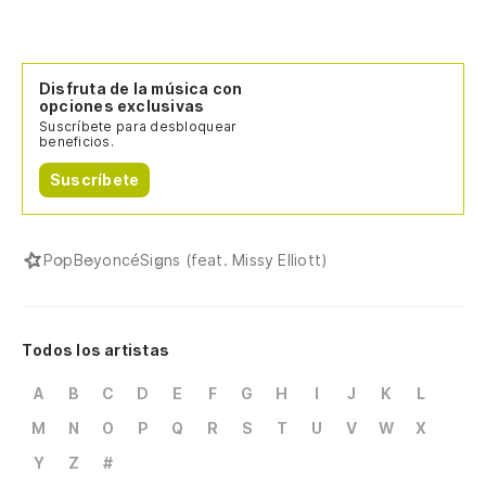
No
ok
Disfruta de la música con
opciones exclusivas
Am
Suscríbete para desbloquear
se
beneficios.
I 
Suscríbete
De
ab
Pop
Beyoncé
Signs (feat. Missy Elliott)
Ja
Todos los artistas
Es
A
B
C
D
E
F
G
H
I
J
K
L
I 
M
N
O
P
Q
R
S
T
U
V
W
X
Y
Z
#