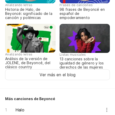
Analizando letras
Frases de canciones
Sw
Historia de Halo, de
98 frases de Beyoncé en
Beyoncé: significado de la
español de
canción y polémicas
empoderamiento
Di
Se
Es
Analizando letras
Listas musicales
Análisis de la versión de
13 canciones sobre la
JOLENE, de Beyoncé, del
igualdad de género y los
Me
clásico country
derechos de las mujeres
He
Ver más en el blog
Ca
Cá
Más canciones de Beyoncé
Ca
Halo
Ca