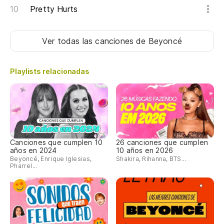
Pretty Hurts
Ca
Ev
Ver todas las canciones
de Beyoncé
To
Playlists relacionadas
Ev
Os
I l
Canciones que cumplen 10
26 canciones que cumplen
años en 2024
10 años en 2026
Ca
Beyoncé, Enrique Iglesias,
Shakira, Rihanna, BTS...
Cá
Pharrel...
Ca
Ca
Ca