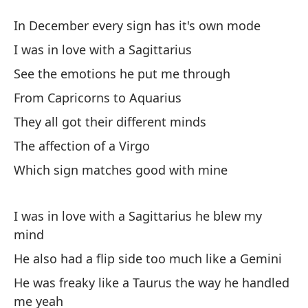
Se
In December every sign has it's own mode
Si
I was in love with a Sagittarius
See the emotions he put me through
En
From Capricorns to Aquarius
In
They all got their different minds
Es
The affection of a Virgo
I 
Which sign matches good with mine
Ve
I was in love with a Sagittarius he blew my
Se
mind
De
He also had a flip side too much like a Gemini
Fr
He was freaky like a Taurus the way he handled
me yeah