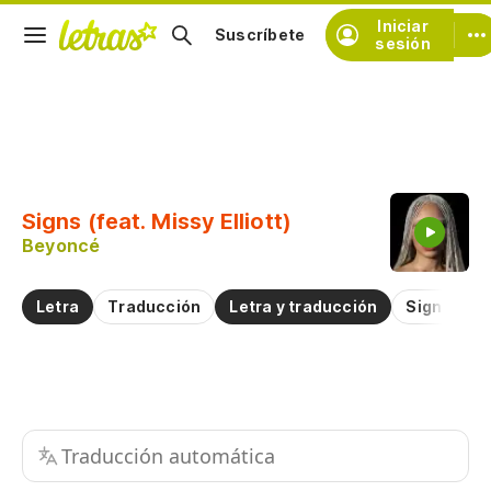
Iniciar
Suscríbete
sesión
Copiar fragmento
Copiar toda la letra
Signs (feat. Missy Elliott)
Practicar la pronunciación de
Beyoncé
Comentar sobre este fragmento
Letra
Traducción
Letra y traducción
Significad
Traducción automática