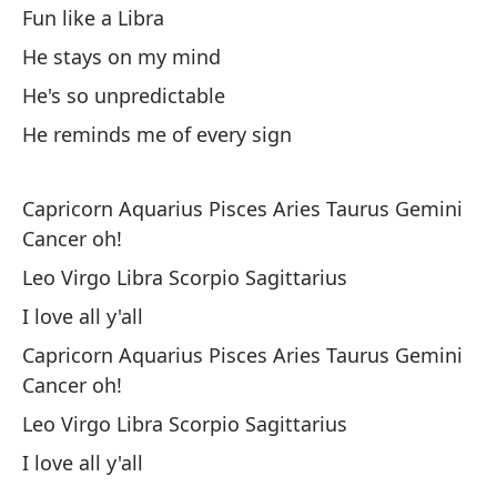
Oj
Fun like a Libra
I 
He stays on my mind
He's so unpredictable
Y 
He reminds me of every sign
he
An
by
Capricorn Aquarius Pisces Aries Taurus Gemini
Cancer oh!
R
Leo Virgo Libra Scorpio Sagittarius
I love all y'all
Oj
Capricorn Aquarius Pisces Aries Taurus Gemini
I 
Cancer oh!
Y 
Leo Virgo Libra Scorpio Sagittarius
he
I love all y'all
An