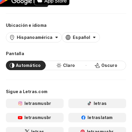
Ubicación e idioma
Hispanoamérica
Español
Pantalla
Automático
Claro
Oscuro
Sigue a Letras.com
letrasmusbr
letras
letrasmusbr
letraslatam
letras
letrasmusbr