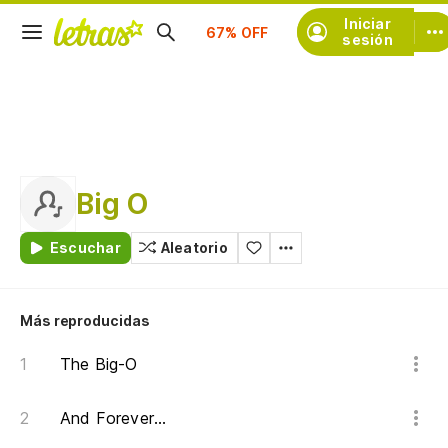
Suscríbete
Iniciar
sesión
Big O
Escuchar
Aleatorio
Más reproducidas
The Big-O
And Forever...