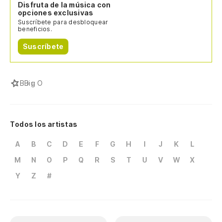
Disfruta de la música con
opciones exclusivas
Suscríbete para desbloquear
beneficios.
Suscríbete
B
Big O
Todos los artistas
A
B
C
D
E
F
G
H
I
J
K
L
M
N
O
P
Q
R
S
T
U
V
W
X
Y
Z
#