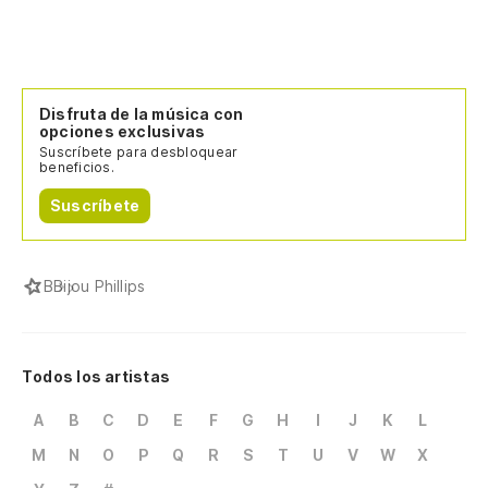
Disfruta de la música con
opciones exclusivas
Suscríbete para desbloquear
beneficios.
Suscríbete
B
Bijou Phillips
Todos los artistas
A
B
C
D
E
F
G
H
I
J
K
L
M
N
O
P
Q
R
S
T
U
V
W
X