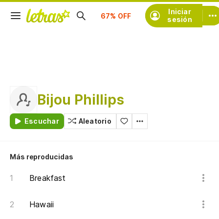
Suscríbete
Iniciar
sesión
Bijou Phillips
Escuchar
Aleatorio
Más reproducidas
Breakfast
Hawaii