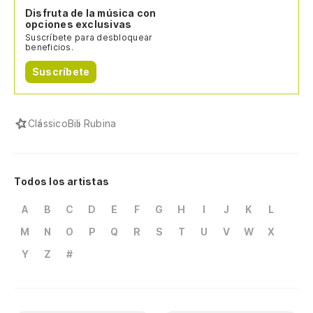
Disfruta de la música con
opciones exclusivas
Suscríbete para desbloquear
beneficios.
Suscríbete
Clássico
Bili Rubina
Todos los artistas
A
B
C
D
E
F
G
H
I
J
K
L
M
N
O
P
Q
R
S
T
U
V
W
X
Y
Z
#