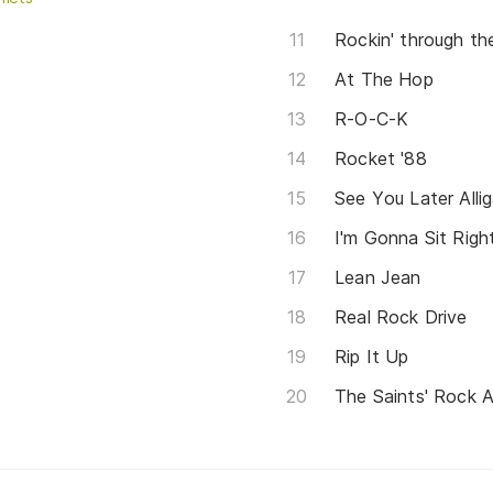
Rockin' through th
At The Hop
R-O-C-K
Rocket '88
See You Later Alli
I'm Gonna Sit Rig
Lean Jean
Real Rock Drive
Rip It Up
The Saints' Rock A