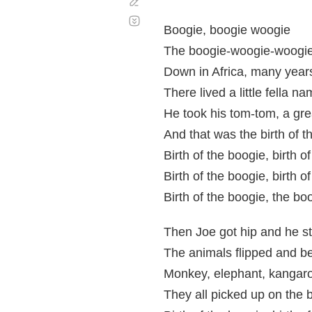
Corregir
Desplazamiento
automático
Boogie, boogie woogie
The boogie-woogie-woogie
Down in Africa, many year
There lived a little fella 
He took his tom-tom, a grea
And that was the birth of t
Birth of the boogie, birth o
Birth of the boogie, birth o
Birth of the boogie, the b
Then Joe got hip and he st
The animals flipped and b
Monkey, elephant, kangar
They all picked up on the 