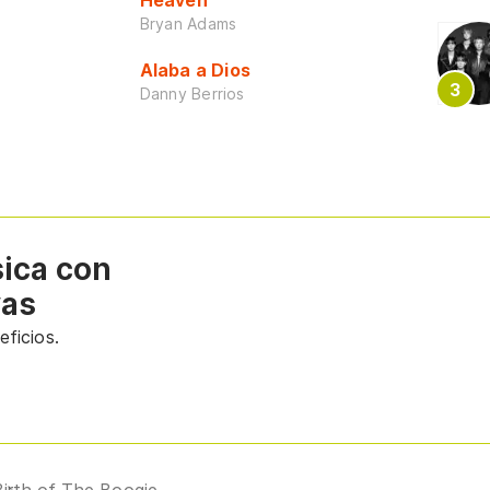
Heaven
Bryan Adams
Alaba a Dios
Danny Berrios
sica con
vas
ficios.