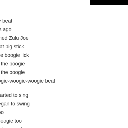
 beat
s ago
named Zulu Joe
t big stick
he boogie lick
f the boogie
f the boogie
oogie-woogie-woogie beat
arted to sing
egan to swing
oo
boogie too