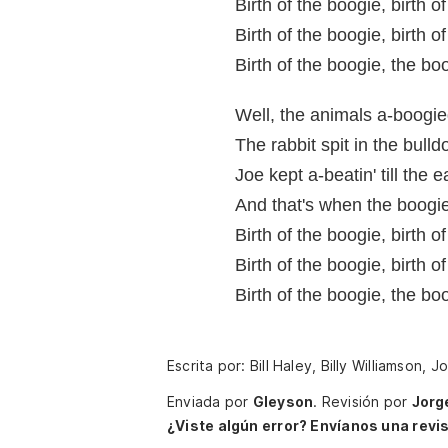
Birth of the boogie, birth o
Birth of the boogie, birth o
Birth of the boogie, the b
Well, the animals a-boogie
The rabbit spit in the bulld
Joe kept a-beatin' till the e
And that's when the boogi
Birth of the boogie, birth o
Birth of the boogie, birth o
Birth of the boogie, the b
Escrita por: Bill Haley, Billy Williamson,
Enviada por
Gleyson
.
Revisión por
Jorg
¿Viste algún error? Envíanos una revis