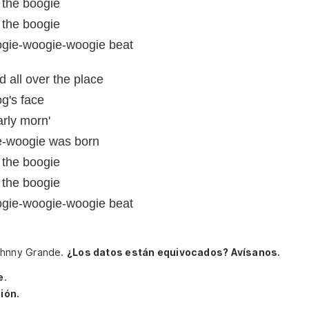
f the boogie
f the boogie
oogie-woogie-woogie beat
d all over the place
og's face
arly morn'
e-woogie was born
f the boogie
f the boogie
oogie-woogie-woogie beat
 Johnny Grande.
¿Los datos están equivocados? Avísanos.
e
.
ión.