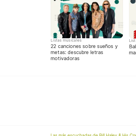
Listas musicales
Lis
22 canciones sobre sueños y
Bal
metas: descubre letras
ma
motivadoras
Las más escuchadas de Bill Haley & His C