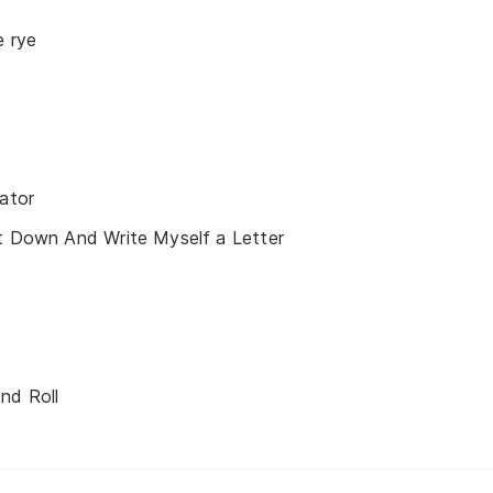
e rye
gator
ht Down And Write Myself a Letter
nd Roll