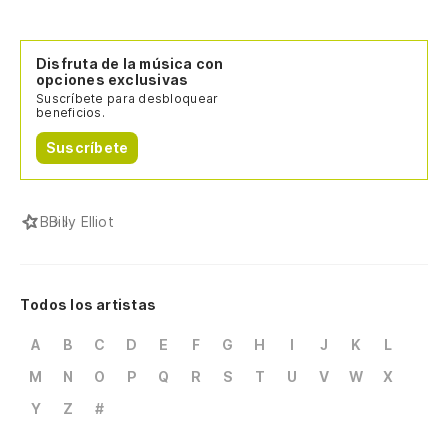
Disfruta de la música con
opciones exclusivas
Suscríbete para desbloquear
beneficios.
Suscríbete
B
Billy Elliot
Todos los artistas
A
B
C
D
E
F
G
H
I
J
K
L
M
N
O
P
Q
R
S
T
U
V
W
X
Y
Z
#