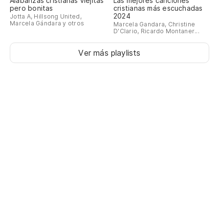
Alabanzas cristianas viejitas
Las mejores canciones
pero bonitas
cristianas más escuchadas
2024
Jotta A, Hillsong United,
Marcela Gándara y otros
Marcela Gandara, Christine
D'Clario, Ricardo Montaner...
Ver más playlists