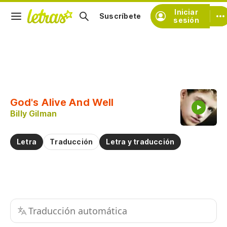
Iniciar
Suscríbete
sesión
Copiar fragmento
Copiar toda la letra
God's Alive And Well
Practicar la pronunciación de
Billy Gilman
Comentar sobre este fragmento
Letra
Traducción
Letra y traducción
Traducción automática