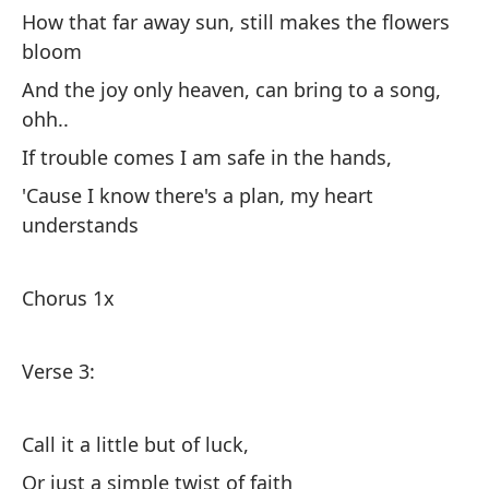
How that far away sun, still makes the flowers
Pe
bloom
de
And the joy only heaven, can bring to a song,
Li
ohh..
If trouble comes I am safe in the hands,
La
'Cause I know there's a plan, my heart
Th
understands
La
Th
Chorus 1x
Y 
Verse 3:
Di
Call it a little but of luck,
Or just a simple twist of faith