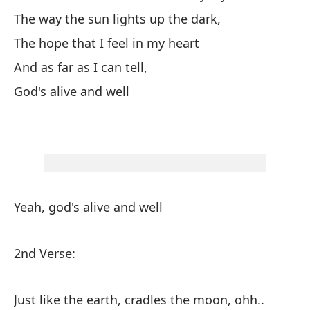
The way the sun lights up the dark,
An
tr
The hope that I feel in my heart
And as far as I can tell,
Co
God's alive and well
Wi
To
de
Al
Yeah, god's alive and well
Co
2nd Verse:
En
In
Just like the earth, cradles the moon, ohh..