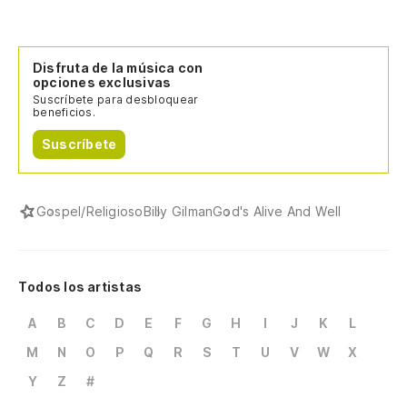
Disfruta de la música con
opciones exclusivas
Suscríbete para desbloquear
beneficios.
Suscríbete
Gospel/Religioso
Billy Gilman
God's Alive And Well
Todos los artistas
A
B
C
D
E
F
G
H
I
J
K
L
M
N
O
P
Q
R
S
T
U
V
W
X
Y
Z
#