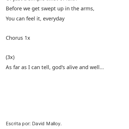
Before we get swept up in the arms,
You can feel it, everyday
Sí
Chorus 1x
Se
(3x)
As far as I can tell, god's alive and well...
As
Ju
Có
fl
Ho
Escrita por: David Malloy.