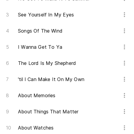
(3
See Yourself In My Eyes
Songs Of The Wind
Po
As 
I Wanna Get To Ya
The Lord Is My Shepherd
'til I Can Make It On My Own
About Memories
About Things That Matter
About Watches