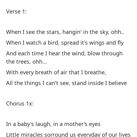
Di
Verse 1:
Go
When I see the stars, hangin' in the sky, ohh..
Ve
When I watch a bird, spread it's wings and fly
And each time I hear the wind, blow through
Cu
the trees, ohh...
oh
With every breath of air that I breathe,
Wh
All the things I can't see, stand inside I believe
Cu
vo
Chorus 1x:
Wh
In a baby's laugh, in a mother's eyes
Y 
Little miracles sorround us everyday of our lives
tr