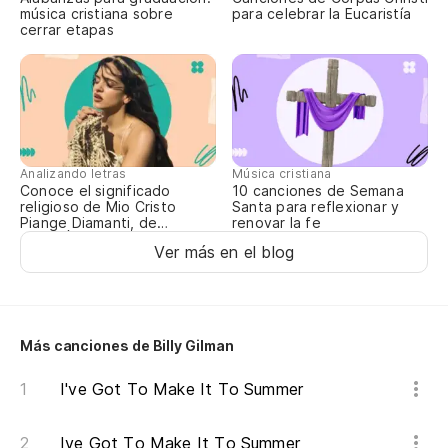
música cristiana sobre
para celebrar la Eucaristía
cerrar etapas
Ll
Cal
O 
Analizando letras
Música cristiana
Or
Conoce el significado
10 canciones de Semana
religioso de Mio Cristo
Santa para reflexionar y
Piange Diamanti, de
renovar la fe
An
ROSALÍA
Ver más en el blog
Be
Pu
Más canciones de Billy Gilman
Yo
I've Got To Make It To Summer
Co
Ive Got To Make It To Summer