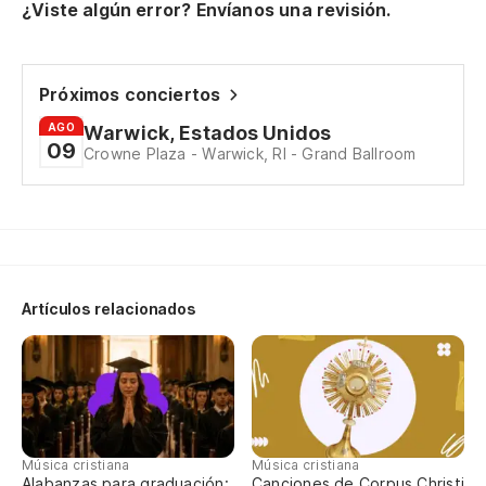
Y 
¿Viste algún error? Envíanos una revisión.
ca
An
Próximos conciertos
Si
AGO
Warwick, Estados Unidos
09
m
Crowne Plaza - Warwick, RI - Grand Ballroom
If
Po
en
Artículos relacionados
'C
Co
Ve
Música cristiana
Música cristiana
Alabanzas para graduación:
Canciones de Corpus Christi