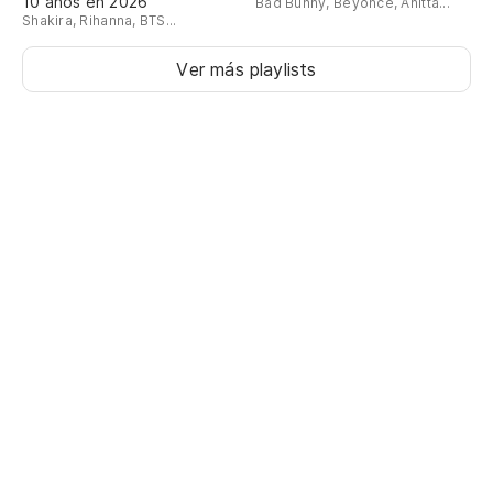
10 años en 2026
Bad Bunny, Beyoncé, Anitta...
Shakira, Rihanna, BTS...
Ver más playlists