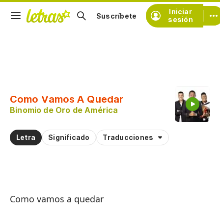
Iniciar
Suscríbete
sesión
Copiar fragmento
Copiar toda la letra
Como Vamos A Quedar
Practicar la pronunciación de
Binomio de Oro de América
Comentar sobre este fragmento
Letra
Significado
Traducciones
Como vamos a quedar