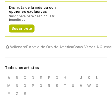
Disfruta de la música con
opciones exclusivas
Suscríbete para desbloquear
beneficios.
Suscríbete
Vallenato
Binomio de Oro de América
Como Vamos A Queda
Todos los artistas
A
B
C
D
E
F
G
H
I
J
K
L
M
N
O
P
Q
R
S
T
U
V
W
X
Y
Z
#