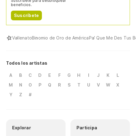
Suscríbete para desbloquear
beneficios.
Suscríbete
Vallenato
Binomio de Oro de América
Pa' Que Me Des Tus B
Todos los artistas
A
B
C
D
E
F
G
H
I
J
K
L
M
N
O
P
Q
R
S
T
U
V
W
X
Y
Z
#
Explorar
Participa