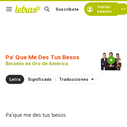
Iniciar
Suscríbete
sesión
Copiar fragmento
Copiar toda la letra
Pa' Que Me Des Tus Besos
Practicar la pronunciación de
Binomio de Oro de América
Comentar sobre este fragmento
Letra
Significado
Traducciones
Pa´que me des tus besos