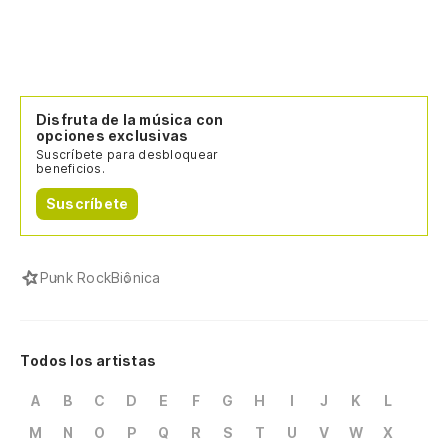
Disfruta de la música con
opciones exclusivas
Suscríbete para desbloquear
beneficios.
Suscríbete
Punk Rock
Biônica
Todos los artistas
A
B
C
D
E
F
G
H
I
J
K
L
M
N
O
P
Q
R
S
T
U
V
W
X