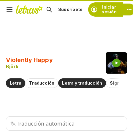
Iniciar
Suscríbete
sesión
Copiar fragmento
Copiar toda la letra
Violently Happy
Practicar la pronunciación de
Björk
Comentar sobre este fragmento
Letra
Traducción
Letra y traducción
Significad
Traducción automática