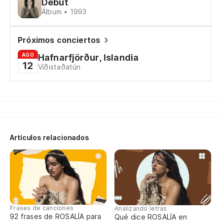
Es
Debut
Álbum • 1993
De
Próximos conciertos
AGO
Hafnarfjörður, Islandia
Co
12
Víðistaðatún
Wi
Vi
Artículos relacionados
Me
I'
Vi
Frases de canciones
Es
Analizando letras
92 frases de ROSALÍA para
Qué dice ROSALÍA en