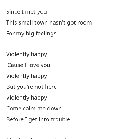
Vi
Since I met you
Vi
This small town hasn't got room
For my big feelings
De
Violently happy
Es
'Cause I love you
Th
Violently happy
Po
But you're not here
Violently happy
Vi
Come calm me down
Before I get into trouble
Po