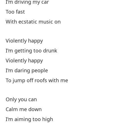
Pe
I'm driving my car
Too fast
Vi
With ecstatic music on
So
Violently happy
I'm getting too drunk
Vi
Violently happy
Me
I'm daring people
I'
To jump off roofs with me
Si
Only you can
B
Calm me down
I'm aiming too high