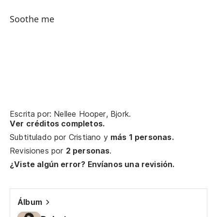
Vi
Soothe me
Po
Vi
Es
I'
Escrita por: Nellee Hooper, Bjork.
Ver créditos completos.
Vi
Subtitulado por
Cristiano
y
más 1 personas.
Revisiones por
2 personas
.
Me
¿Viste algún error? Envíanos una revisión.
Vi
Álbum