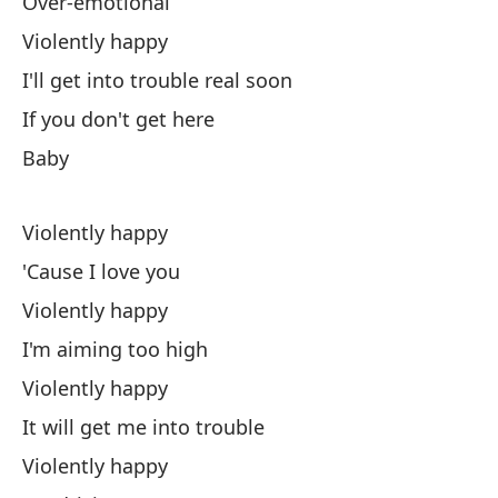
Over-emotional
Violently happy
Ha
I'll get into trouble real soon
Y 
If you don't get here
Baby
Violently happy
'Cause I love you
Vi
Violently happy
I'm aiming too high
Po
Violently happy
It will get me into trouble
Vi
Violently happy