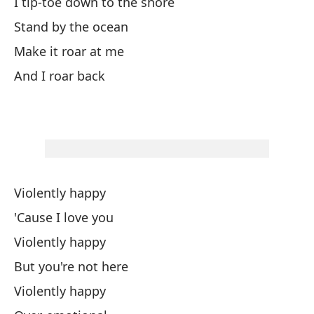
I tip-toe down to the shore
Vi
Stand by the ocean
Pe
Make it roar at me
And I roar back
Vi
Ve
An
Violently happy
Be
'Cause I love you
Me
Violently happy
But you're not here
I 
Violently happy
Qu