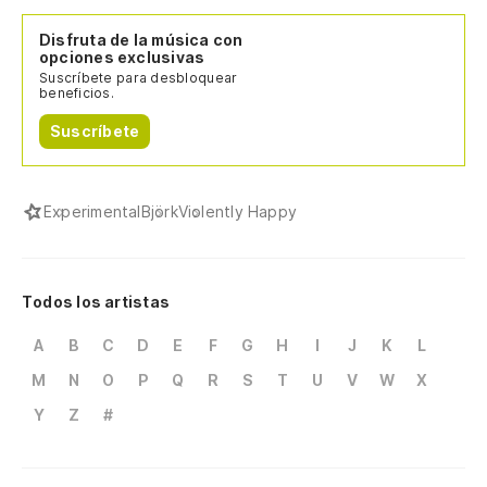
Disfruta de la música con
opciones exclusivas
Suscríbete para desbloquear
beneficios.
Suscríbete
Experimental
Björk
Violently Happy
Todos los artistas
A
B
C
D
E
F
G
H
I
J
K
L
M
N
O
P
Q
R
S
T
U
V
W
X
Y
Z
#