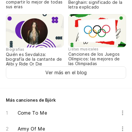
compartir lo mejor de todas
Berghain: significado de la
sus eras
letra explicado
Pa
To
Só
Listas musicales
Biografías
Canciones de los Juegos
Quién es Sevdaliza:
C
Olímpicos: las mejores de
biografía de la cantante de
las Olimpiadas
Alibi y Ride Or Die
Ver más en el blog
Es
I'
Más canciones de Björk
Tr
Come To Me
Army Of Me