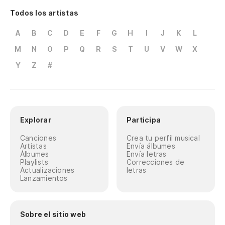
Todos los artistas
A
B
C
D
E
F
G
H
I
J
K
L
M
N
O
P
Q
R
S
T
U
V
W
X
Y
Z
#
Explorar
Participa
Canciones
Crea tu perfil musical
Artistas
Envía álbumes
Álbumes
Envía letras
Playlists
Correcciones de
Actualizaciones
letras
Lanzamientos
Sobre el sitio web