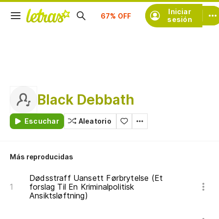
Suscríbete
Iniciar
sesión
Black Debbath
Escuchar
Aleatorio
Más reproducidas
Dødsstraff Uansett Førbrytelse (Et
forslag Til En Kriminalpolitisk
Ansiktsløftning)