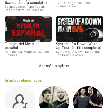
(banda sonora completa)
Type O Negative, Epica,
Evanescence...
Evanescence, Papa Roach,
Rage Against The Machine...
El mejor del Metal en
System of a Down: Wake
español
Up Tour! (setlist completo)
Rata Blanca, Mägo de Oz, Leo
System Of A Down, Madonna,
Jimenez...
The Police y otros
Ver más playlists
Artistas relacionados