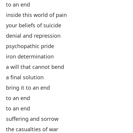
to an end
De
inside this world of pain
Tu
your beliefs of suicide
Ne
denial and repression
Or
psychopathic pride
De
iron determination
Un
a will that cannot bend
Un
a final solution
Po
bring it to an end
Po
to an end
Su
to an end
La
suffering and sorrow
El
the casualties of war
Ro