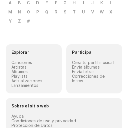
A
B
C
D
E
F
G
H
I
J
K
L
M
N
O
P
Q
R
S
T
U
V
W
X
Y
Z
#
Explorar
Participa
Canciones
Crea tu perfil musical
Artistas
Envía álbumes
Álbumes
Envía letras
Playlists
Correcciones de
Actualizaciones
letras
Lanzamientos
Sobre el sitio web
Ayuda
Condiciones de uso y privacidad
Protección de Datos