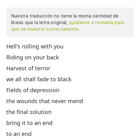
Nuestra traducción no tiene la misma cantidad de
líneas que la letra original,
ayúdanos a revisarla para
que se muestre correctamente.
Hell's rolling with you
El
Riding on your back
Mo
Harvest of terror
Co
we all shall fade to black
To
Fields of depression
Ca
the wounds that never mend
La
the final solution
La
bring it to an end
Po
to an end
Po