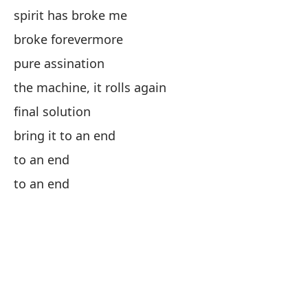
spirit has broke me
As
broke forevermore
La
pure assination
So
the machine, it rolls again
Po
final solution
Po
bring it to an end
to an end
to an end