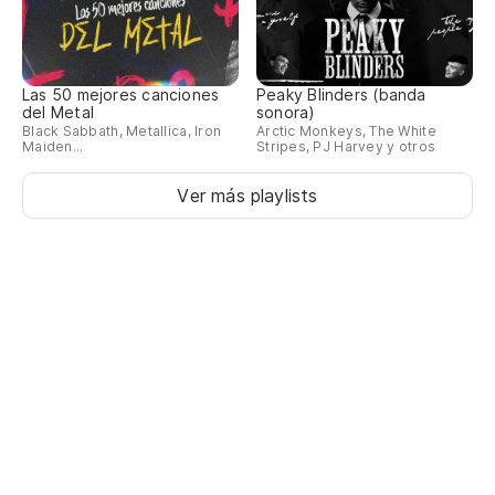
Las 50 mejores canciones
Peaky Blinders (banda
del Metal
sonora)
Black Sabbath, Metallica, Iron
Arctic Monkeys, The White
Maiden...
Stripes, PJ Harvey y otros
Ver más playlists