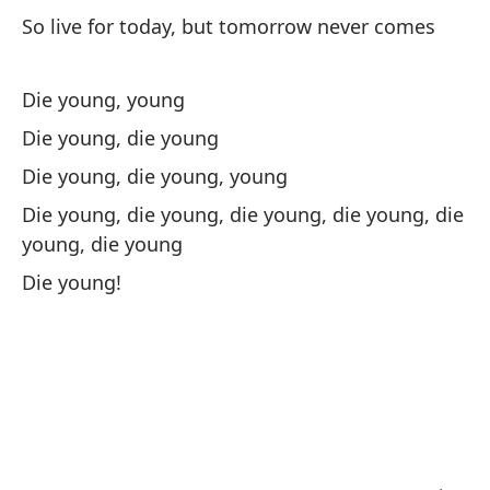
So live for today, but tomorrow never comes
Die young, young
As
ll
Die young, die young
So
Die young, die young, young
Die young, die young, die young, die young, die
Mu
young, die young
Die young!
¿N
Ca
Mo
Di
Al