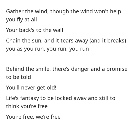
M
Gather the wind, though the wind won't help
D
you fly at all
Your back's to the wall
Re
Chain the sun, and it tears away (and it breaks)
a 
you as you run, you run, you run
Ga
at 
Behind the smile, there's danger and a promise
Tu
to be told
You'll never get old!
En
Life's fantasy to be locked away and still to
me
think you're free
Ch
You're free, we're free
yo