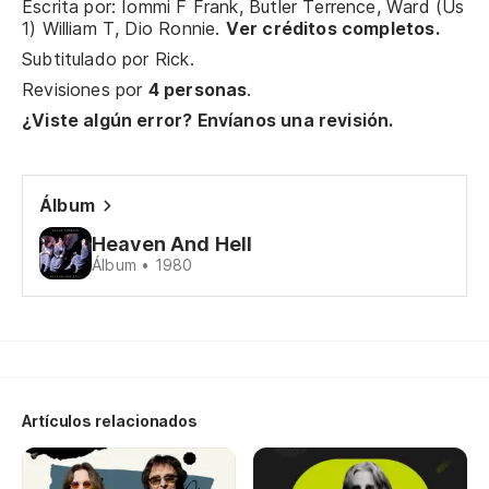
Escrita por: Iommi F Frank, Butler Terrence, Ward (Us
1) William T, Dio Ronnie.
Ver créditos completos.
Subtitulado por
Rick
.
Re
Revisiones por
4 personas
.
a 
¿Viste algún error? Envíanos una revisión.
Ga
at 
Álbum
Tu
Heaven And Hell
Álbum • 1980
En
ro
Th
yo
Artículos relacionados
As
ll