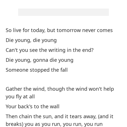
De
qu
Be
to
So live for today, but tomorrow never comes
Die young, die young
¡N
Can't you see the writing in the end?
La
Die young, gonna die young
as
Someone stopped the fall
Li
yo
Gather the wind, though the wind won't help
you fly at all
Tú
Your back's to the wall
Yo
Then chain the sun, and it tears away, (and it
breaks) you as you run, you run, you run