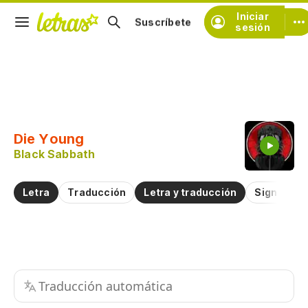
Iniciar
Suscríbete
sesión
Copiar fragmento
Copiar toda la letra
Die Young
Practicar la pronunciación de
Black Sabbath
Comentar sobre este fragmento
Letra
Traducción
Letra y traducción
Significad
Traducción automática