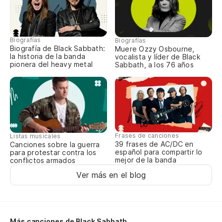
So
Mu
Biografías
Biografías
Biografía de Black Sabbath:
Muere Ozzy Osbourne,
la historia de la banda
vocalista y líder de Black
pionera del heavy metal
Sabbath, a los 76 años
Mu
Mu
Di
Frases de canciones
Listas musicales
Mu
39 frases de AC/DC en
Canciones sobre la guerra
jo
español para compartir lo
para protestar contra los
mejor de la banda
conflictos armados
Di
Ver más en el blog
yo
¡M
Más canciones de Black Sabbath