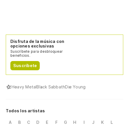
Disfruta de la música con
opciones exclusivas
Suscríbete para desbloquear
beneficios.
Suscríbete
Heavy Metal
Black Sabbath
Die Young
Todos los artistas
A
B
C
D
E
F
G
H
I
J
K
L