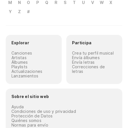
M
N
O
P
Q
R
S
T
U
V
W
X
Y
Z
#
Explorar
Participa
Canciones
Crea tu perfil musical
Artistas
Envía álbumes
Álbumes
Envía letras
Playlists
Correcciones de
Actualizaciones
letras
Lanzamientos
Sobre el sitio web
Ayuda
Condiciones de uso y privacidad
Protección de Datos
Quiénes somos
Normas para envío