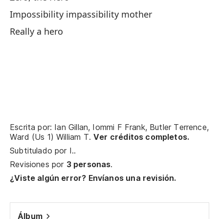
Wi
Impossibility impassibility mother
Really a hero
¿Q
Wh
Ce
¿N
Do
Escrita por: Ian Gillan, Iommi F Frank, Butler Terrence,
Ward (Us 1) William T.
Ver créditos completos.
Ce
Subtitulado por
I.
.
Revisiones por
3 personas
.
¿C
¿Viste algún error? Envíanos una revisión.
Wh
Álbum