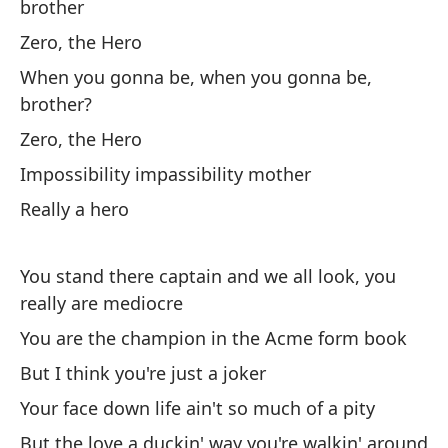
brother
Re
Zero, the Hero
When you gonna be, when you gonna be,
brother?
Zero, the Hero
Impossibility impassibility mother
Te
Really a hero
Yo
Es
You stand there captain and we all look, you
really are mediocre
It
You are the champion in the Acme form book
To
But I think you're just a joker
Yo
Your face down life ain't so much of a pity
But the love a duckin' way you're walkin' around
Si