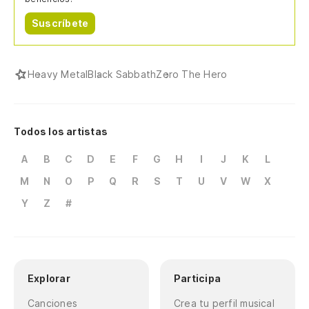
Suscríbete
Heavy Metal
Black Sabbath
Zero The Hero
Todos los artistas
A
B
C
D
E
F
G
H
I
J
K
L
M
N
O
P
Q
R
S
T
U
V
W
X
Y
Z
#
Explorar
Participa
Canciones
Crea tu perfil musical