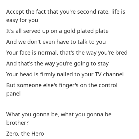
Ce
Accept the fact that you're second rate, life is
Ze
easy for you
It's all served up on a gold plated plate
Ac
And we don't even have to talk to you
la
Your face is normal, that's the way you're bred
Ac
yo
And that's the way you're going to stay
Your head is firmly nailed to your TV channel
To
But someone else's finger's on the control
It
panel
Y 
What you gonna be, what you gonna be,
An
brother?
Tu
Zero, the Hero