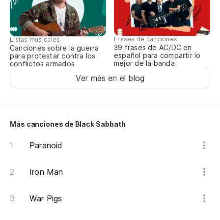
Pe
Bu
Frases de canciones
Listas musicales
39 frases de AC/DC en
Canciones sobre la guerra
Tu
español para compartir lo
para protestar contra los
mejor de la banda
conflictos armados
Yo
Ver más en el blog
Pe
ca
Bu
Más canciones de Black Sabbath
cit
Paranoid
Co
Iron Man
Wi
War Pigs
Es
re