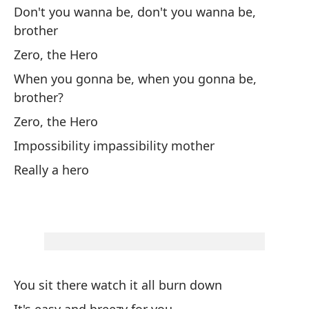
Yo
Don't you wanna be, don't you wanna be,
brother
Y 
Zero, the Hero
An
When you gonna be, when you gonna be,
brother?
Tu
de
Zero, the Hero
Yo
Impossibility impassibility mother
Really a hero
Pe
de
Bu
¿Q
You sit there watch it all burn down
Wh