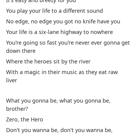
It's easy and breezy for you
Ce
You play your life to a different sound
No edge, no edge you got no knife have you
¿N
Your life is a six-lane highway to nowhere
Do
You're going so fast you're never ever gonna get
down there
Ce
Where the heroes sit by the river
¿C
With a magic in their music as they eat raw
liver
Wh
Ce
What you gonna be, what you gonna be,
brother?
Im
Zero, the Hero
Im
Don't you wanna be, don't you wanna be,