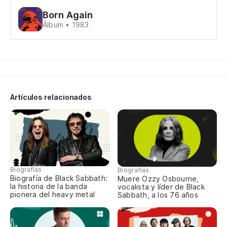
Ce
Born Again
Álbum • 1983
Im
Im
Re
Artículos relacionados
Us
re
Yo
me
Biografías
Biografías
Er
Biografía de Black Sabbath:
Muere Ozzy Osbourne,
la historia de la banda
vocalista y líder de Black
A
pionera del heavy metal
Sabbath, a los 76 años
Yo