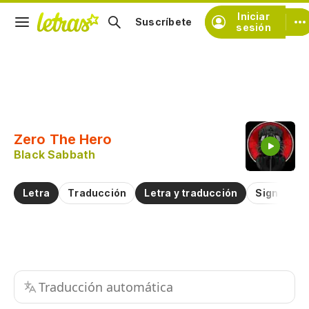
Iniciar
Suscríbete
sesión
Copiar fragmento
Copiar toda la letra
Zero The Hero
Practicar la pronunciación de
Black Sabbath
Comentar sobre este fragmento
Letra
Traducción
Letra y traducción
Significad
Traducción automática