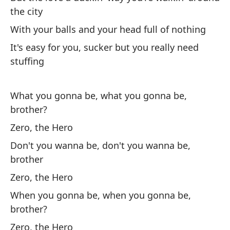
the city
No
With your balls and your head full of nothing
Tu
It's easy for you, sucker but you really need
ni
stuffing
Yo
What you gonna be, what you gonna be,
Va
brother?
Yo
Zero, the Hero
do
Don't you wanna be, don't you wanna be,
Do
brother
Wh
Zero, the Hero
When you gonna be, when you gonna be,
Co
brother?
hí
Zero, the Hero