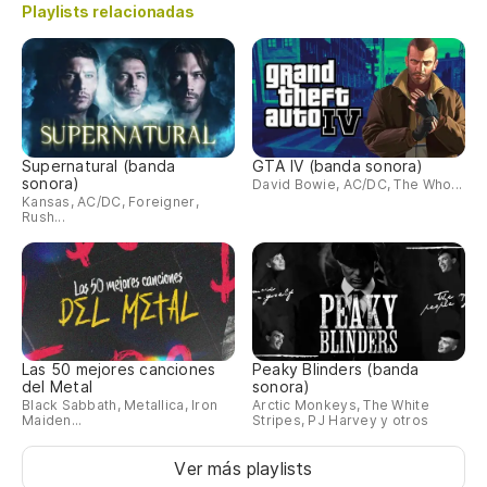
Playlists relacionadas
Ce
Im
Im
Supernatural (banda
GTA IV (banda sonora)
Re
sonora)
David Bowie, AC/DC, The Who...
Kansas, AC/DC, Foreigner,
Rush...
Las 50 mejores canciones
Peaky Blinders (banda
del Metal
sonora)
Black Sabbath, Metallica, Iron
Arctic Monkeys, The White
Maiden...
Stripes, PJ Harvey y otros
Ver más playlists