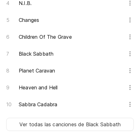
N.I.B.
It
Changes
¿Q
Children Of The Grave
Wh
Black Sabbath
Ce
Planet Caravan
¿N
Do
Heaven and Hell
Ce
Sabbra Cadabra
¿C
Ver todas las canciones
de Black Sabbath
Wh