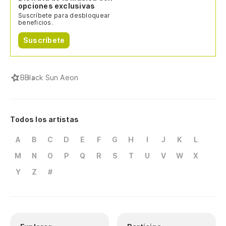
opciones exclusivas
Suscríbete para desbloquear
beneficios.
Suscríbete
B
Black Sun Aeon
Todos los artistas
A
B
C
D
E
F
G
H
I
J
K
L
M
N
O
P
Q
R
S
T
U
V
W
X
Y
Z
#