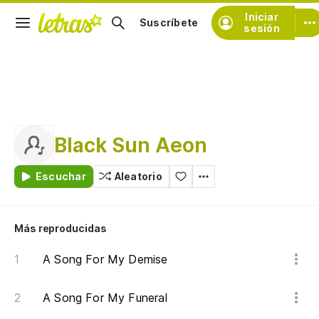
Iniciar
Suscríbete
sesión
Black Sun Aeon
Escuchar
Aleatorio
Más reproducidas
A Song For My Demise
A Song For My Funeral