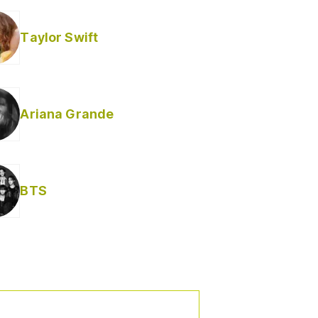
Taylor Swift
Ariana Grande
BTS