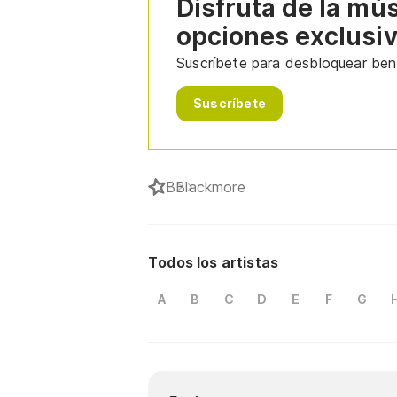
Disfruta de la mú
opciones exclusi
Suscríbete para desbloquear bene
Suscríbete
B
Blackmore
Todos los artistas
A
B
C
D
E
F
G