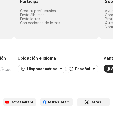
Participa
Sob
Crea tu perfil musical
Ayu
Envía álbumes
Cond
Envía letras
Prot
Correcciones de letras
Qui
Norm
ión
Ubicación e idioma
Pant
Hispanoamérica
Español
letrasmusbr
letraslatam
letras