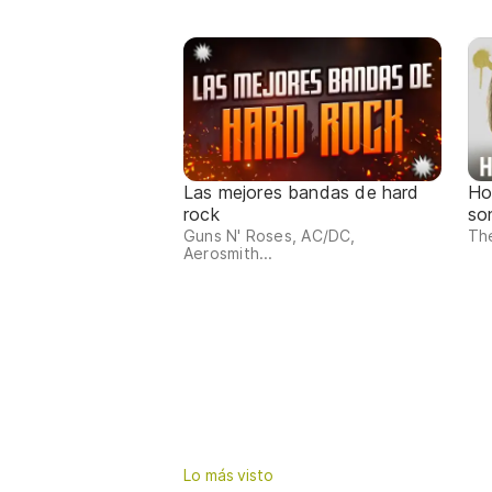
Las mejores bandas de hard
Ho
rock
so
Guns N' Roses, AC/DC,
The
Aerosmith...
Lo más visto