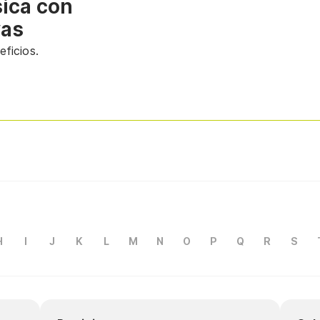
sica con
vas
ficios.
H
I
J
K
L
M
N
O
P
Q
R
S