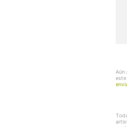
Aún 
este
envi
Toda
arti