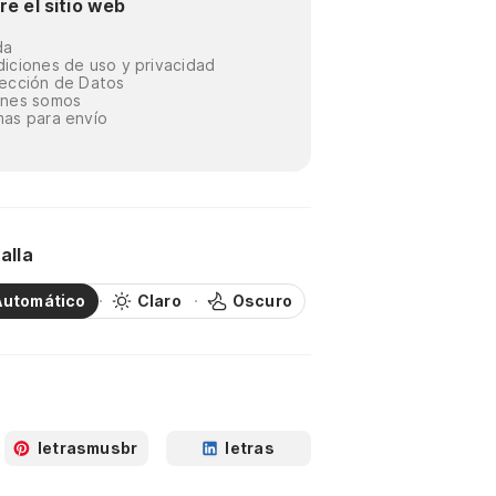
re el sitio web
da
iciones de uso y privacidad
ección de Datos
énes somos
as para envío
alla
Automático
Claro
Oscuro
letrasmusbr
letras