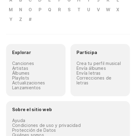
M
N
O
P
Q
R
S
T
U
V
W
X
Y
Z
#
Explorar
Participa
Canciones
Crea tu perfil musical
Artistas
Envía álbumes
Álbumes
Envía letras
Playlists
Correcciones de
Actualizaciones
letras
Lanzamientos
Sobre el sitio web
Ayuda
Condiciones de uso y privacidad
Protección de Datos
Quiénes somos