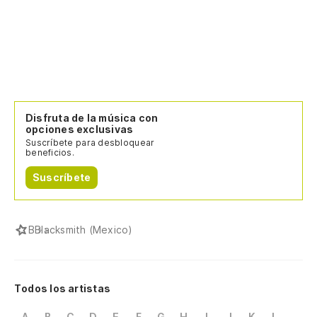
Disfruta de la música con
opciones exclusivas
Suscríbete para desbloquear
beneficios.
Suscríbete
B
Blacksmith (Mexico)
Todos los artistas
A
B
C
D
E
F
G
H
I
J
K
L