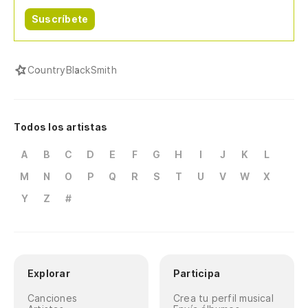
Suscríbete
Country
BlackSmith
Todos los artistas
A
B
C
D
E
F
G
H
I
J
K
L
M
N
O
P
Q
R
S
T
U
V
W
X
Y
Z
#
Explorar
Participa
Canciones
Crea tu perfil musical