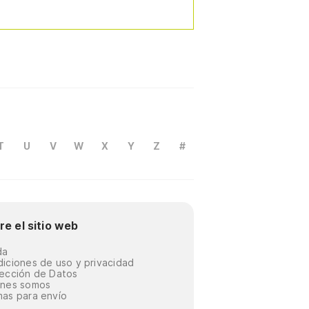
T
U
V
W
X
Y
Z
#
re el sitio web
da
iciones de uso y privacidad
ección de Datos
énes somos
as para envío