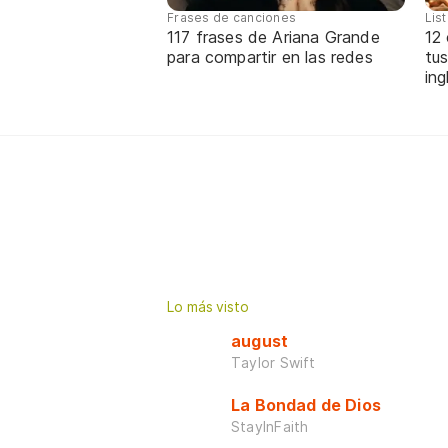
Frases de canciones
Lis
117 frases de Ariana Grande
12
para compartir en las redes
tus
ing
Lo más visto
august
Taylor Swift
La Bondad de Dios
StayInFaith