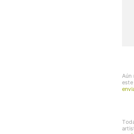
Aún 
este
envi
Toda
arti