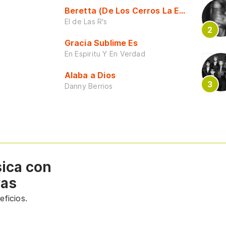
Beretta (De Los Cerros La Escuela)
El de Las R's
Gracia Sublime Es
En Espiritu Y En Verdad
Alaba a Dios
Danny Berrios
sica con
vas
ficios.