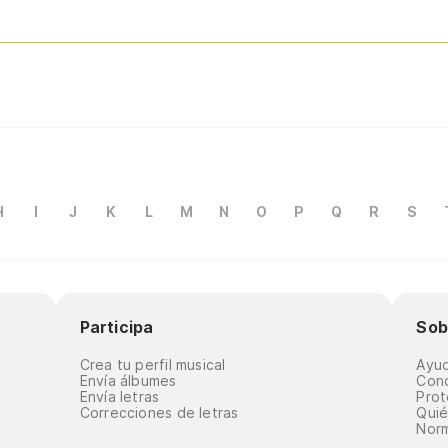
H
I
J
K
L
M
N
O
P
Q
R
S
Participa
Sob
Crea tu perfil musical
Ayu
Envía álbumes
Cond
Envía letras
Prot
Correcciones de letras
Qui
Norm