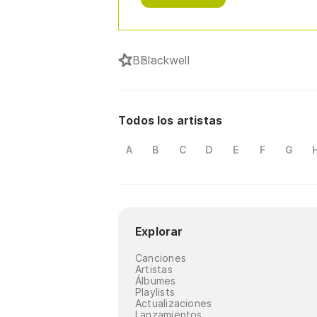
B
Blackwell
Todos los artistas
A
B
C
D
E
F
G
Explorar
Canciones
Artistas
Álbumes
Playlists
Actualizaciones
Lanzamientos