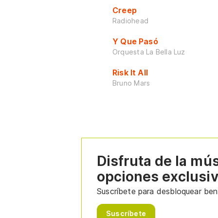
Creep
Radiohead
Y Que Pasó
Orquesta La Bella Luz
Risk It All
Bruno Mars
Disfruta de la mú
opciones exclusi
Suscríbete para desbloquear bene
Suscríbete