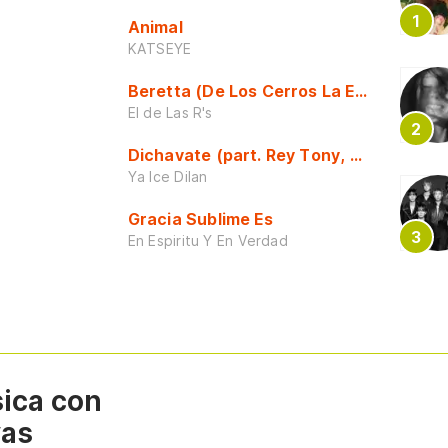
Animal
KATSEYE
Beretta (De Los Cerros La Escuela)
El de Las R's
Dichavate (part. Rey Tony, Dj Honda y 
Ya Ice Dilan
Gracia Sublime Es
En Espiritu Y En Verdad
sica con
vas