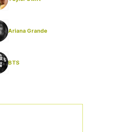
Ariana Grande
Helabusador) [explícita]
BTS