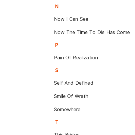
N
Now I Can See
Now The Time To Die Has Come
P
Pain Of Realization
S
Self And Defined
Smile Of Wrath
Somewhere
T
This Bridge