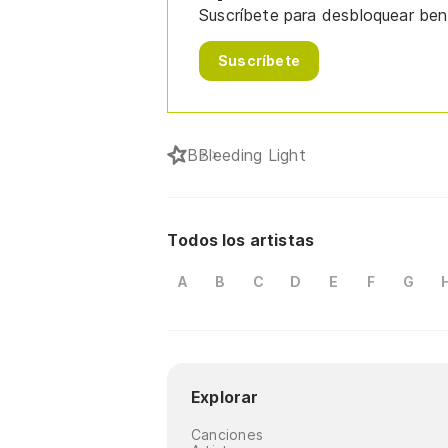
Suscríbete para desbloquear bene
Suscríbete
B
Bleeding Light
Todos los artistas
A
B
C
D
E
F
G
Explorar
Canciones