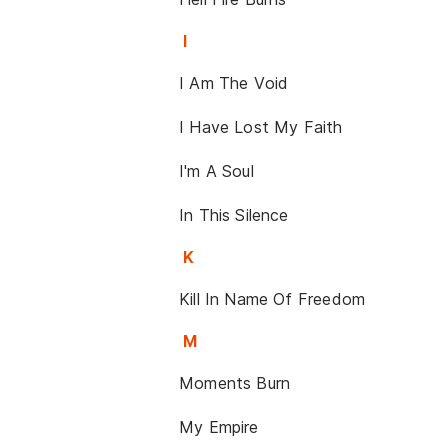
I
I Am The Void
I Have Lost My Faith
I'm A Soul
In This Silence
K
Kill In Name Of Freedom
M
Moments Burn
My Empire