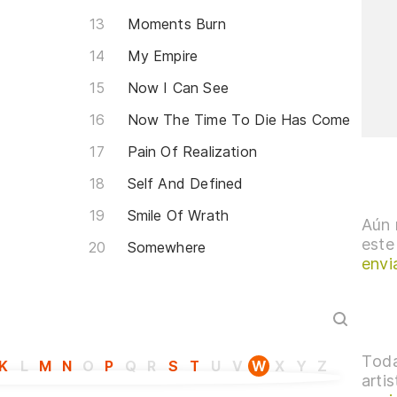
Moments Burn
My Empire
Now I Can See
Now The Time To Die Has Come
Pain Of Realization
Self And Defined
Smile Of Wrath
Aún 
este
Somewhere
envi
Toda
K
L
M
N
O
P
Q
R
S
T
U
V
W
X
Y
Z
arti