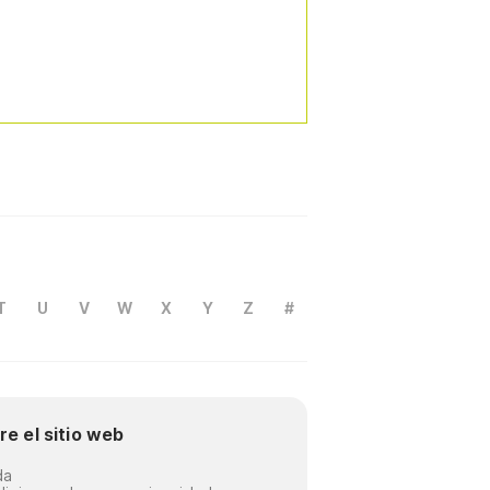
T
U
V
W
X
Y
Z
#
re el sitio web
da