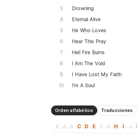
Drowning
Eternal Alive
He Who Loves
Hear This Pray
Hell Fire Burns
I Am The Void
I Have Lost My Faith
I'm A Soul
Orden alfabético
Traducciones
#
A
B
C
D
E
F
G
H
I
J