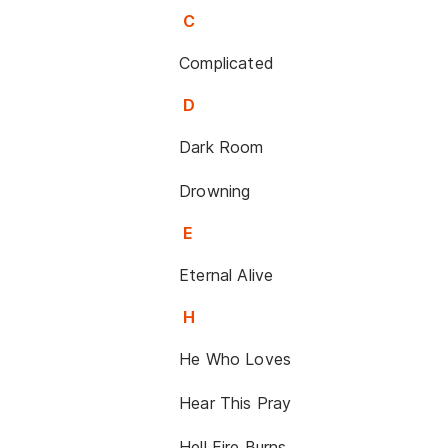
C
Complicated
D
Dark Room
Drowning
E
Eternal Alive
H
He Who Loves
Hear This Pray
Hell Fire Burns