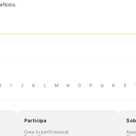
ficios.
H
I
J
K
L
M
N
O
P
Q
R
S
Participa
Sob
Crea tu perfil musical
Ayu