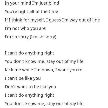
In your mind I'm just blind
Ti
You're right all of the time
Si
If I think for myself, I guess I'm way out of line
co
I'm not who you are
No
I'm so sorry (I'm so sorry)
Lo
I can't do anything right
No
You don't know me, stay out of my life
No
Kick me while I'm down, I want you to
Pé
I can't be like you
h
Don't want to be like you
No
I can't do anything right
No
You don't know me, stay out of my life
No