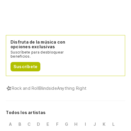
Disfruta de la música con
opciones exclusivas
Suscríbete para desbloquear
beneficios.
Suscríbete
Rock and Roll
Blindside
Anything Right
Todos los artistas
A
B
C
D
E
F
G
H
I
J
K
L