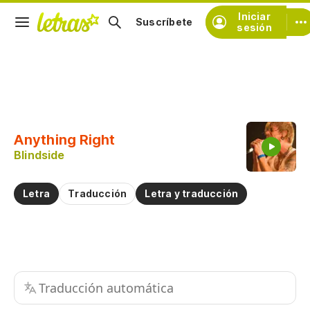
Iniciar
Suscríbete
sesión
Copiar fragmento
Copiar toda la letra
Anything Right
Practicar la pronunciación de
Blindside
Comentar sobre este fragmento
Letra
Traducción
Letra y traducción
Traducción automática