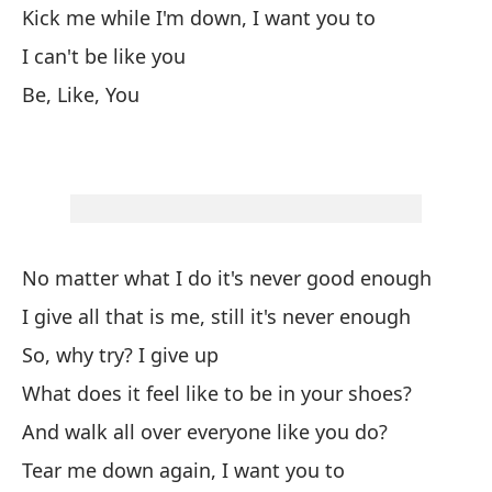
Kick me while I'm down, I want you to
No
I can't be like you
Pé
h
Be, Like, You
No
Se
No matter what I do it's never good enough
I give all that is me, still it's never enough
No
So, why try? I give up
Do
What does it feel like to be in your shoes?
su
And walk all over everyone like you do?
En
Tear me down again, I want you to