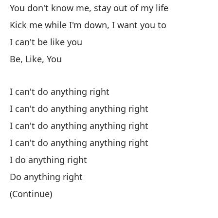
You don't know me, stay out of my life
No
Kick me while I'm down, I want you to
No
I can't be like you
No
Be, Like, You
No
Pé
I can't do anything right
h
I can't do anything anything right
No
I can't do anything anything right
Se
I can't do anything anything right
I do anything right
No
Do anything right
No
(Continue)
No
No