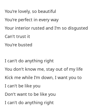
¿C
¿Y
You're lovely, so beautiful
De
You're perfect in every way
Your interior rusted and I'm so disgusted
Er
Can't trust it
Er
You're busted
Tu
No
I can't do anything right
Es
You don't know me, stay out of my life
Kick me while I'm down, I want you to
No
I can't be like you
No
Don't want to be like you
Pé
I can't do anything right
h