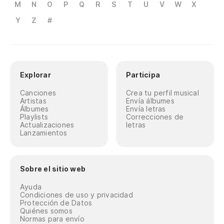
M
N
O
P
Q
R
S
T
U
V
W
X
Y
Z
#
Explorar
Participa
Canciones
Crea tu perfil musical
Artistas
Envía álbumes
Álbumes
Envía letras
Playlists
Correcciones de
Actualizaciones
letras
Lanzamientos
Sobre el sitio web
Ayuda
Condiciones de uso y privacidad
Protección de Datos
Quiénes somos
Normas para envío