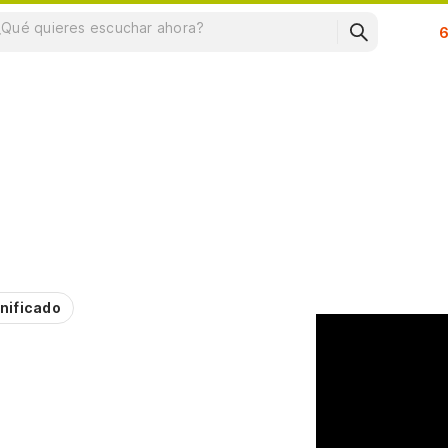
Su
nificado