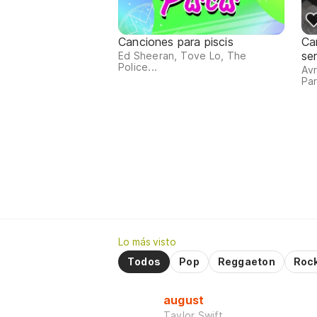
Canciones para piscis
Ca
se
Ed Sheeran, Tove Lo, The
Police...
Avr
Par
Lo más visto
Todos
Pop
Reggaeton
Roc
august
Taylor Swift