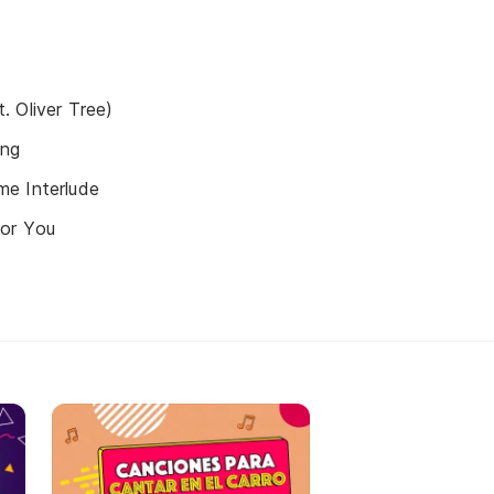
 Oliver Tree)
ing
e Interlude
For You