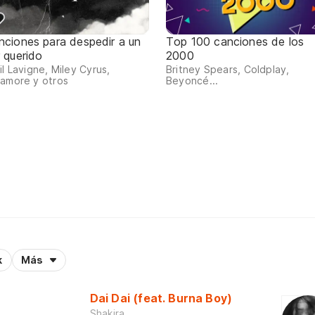
nciones para despedir a un
Top 100 canciones de los
r querido
2000
il Lavigne, Miley Cyrus,
Britney Spears, Coldplay,
amore y otros
Beyoncé...
k
Más
Dai Dai (feat. Burna Boy)
Shakira