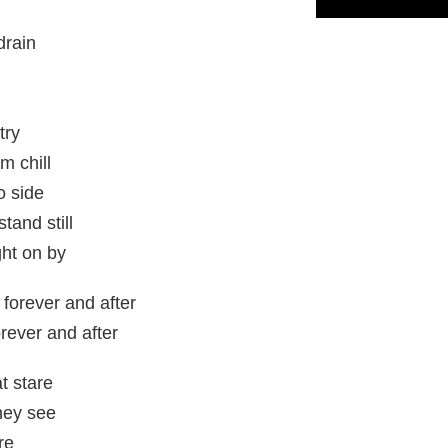
drain
try
m chill
o side
and still
ght on by
forever and after
orever and after
t stare
they see
re