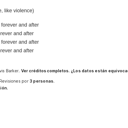
e, like violence)
forever and after
orever and after
forever and after
orever and after
vis Barker.
Ver créditos completos.
¿Los datos están equivoca
Revisiones por
3 personas
.
ión.