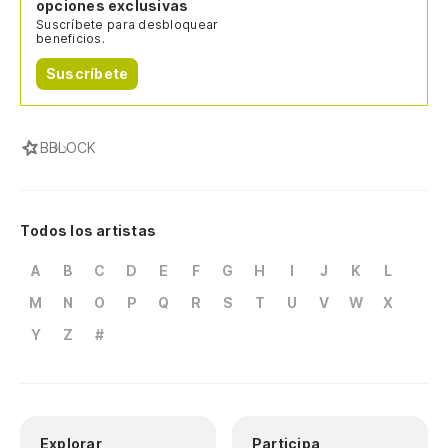
opciones exclusivas
Suscríbete para desbloquear
beneficios.
Suscríbete
B
BLOCK
Todos los artistas
A
B
C
D
E
F
G
H
I
J
K
L
M
N
O
P
Q
R
S
T
U
V
W
X
Y
Z
#
Explorar
Participa