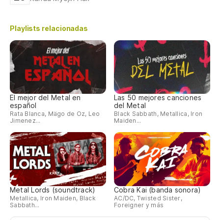
Playlists relacionadas
El mejor del Metal en
Las 50 mejores canciones
español
del Metal
Rata Blanca, Mägo de Oz, Leo
Black Sabbath, Metallica, Iron
Jimenez...
Maiden...
Metal Lords (soundtrack)
Cobra Kai (banda sonora)
Metallica, Iron Maiden, Black
AC/DC, Twisted Sister,
Sabbath...
Foreigner y más