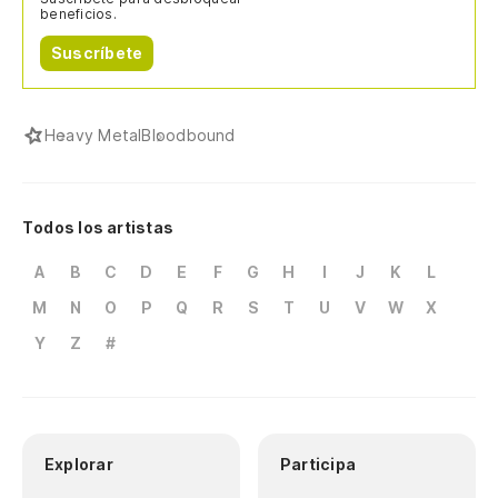
beneficios.
Suscríbete
Heavy Metal
Bloodbound
Todos los artistas
A
B
C
D
E
F
G
H
I
J
K
L
M
N
O
P
Q
R
S
T
U
V
W
X
Y
Z
#
Explorar
Participa