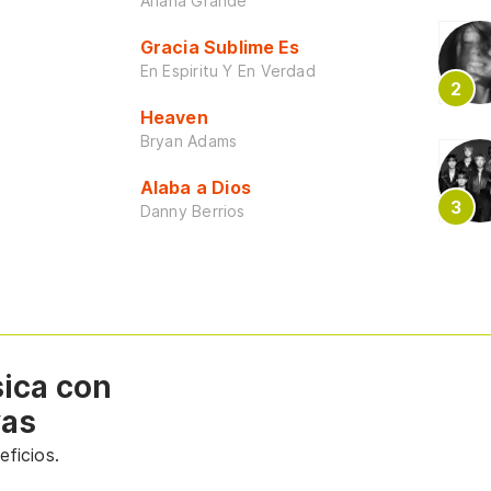
Ariana Grande
Gracia Sublime Es
En Espiritu Y En Verdad
Heaven
Bryan Adams
Alaba a Dios
Danny Berrios
sica con
vas
ficios.