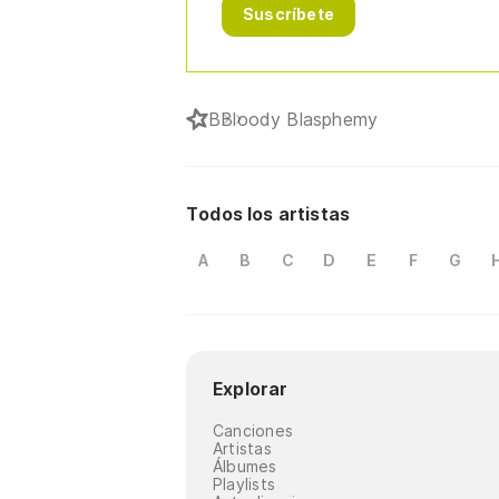
Suscríbete
B
Bloody Blasphemy
Todos los artistas
A
B
C
D
E
F
G
Explorar
Canciones
Artistas
Álbumes
Playlists