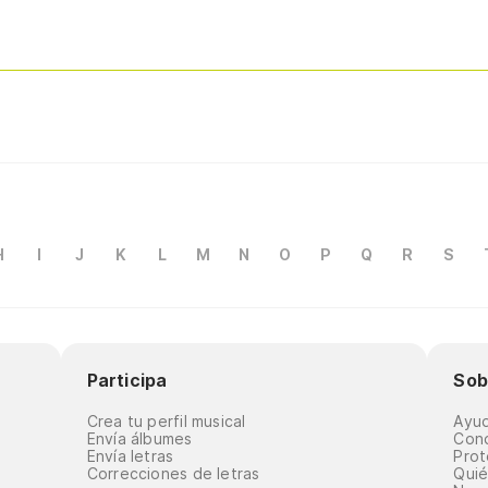
H
I
J
K
L
M
N
O
P
Q
R
S
Participa
Sob
Crea tu perfil musical
Ayu
Envía álbumes
Cond
Envía letras
Prot
Correcciones de letras
Qui