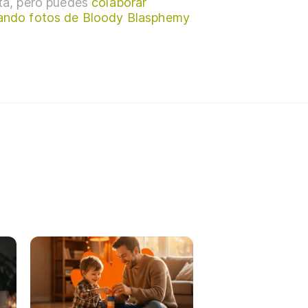
sta, pero puedes
colaborar
ando fotos de Bloody Blasphemy