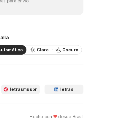
as para envío
alla
Automático
Claro
Oscuro
letrasmusbr
letras
Hecho con
desde Brasil