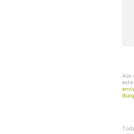
Aún 
este
envi
Bla
Toda