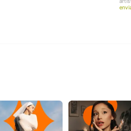
arti
envi