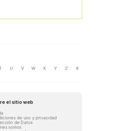
T
U
V
W
X
Y
Z
#
re el sitio web
da
iciones de uso y privacidad
ección de Datos
énes somos