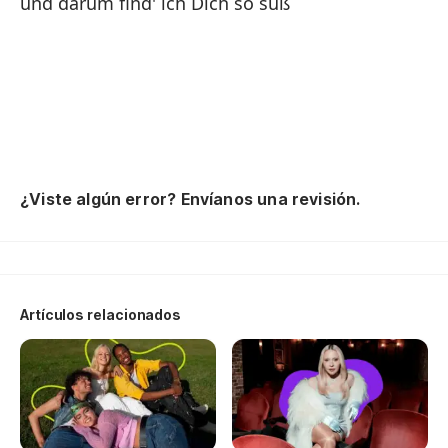
und darum find' ich Dich so süß
co
Ch
ha
¿Viste algún error? Envíanos una revisión.
qu
di
T
Artículos relacionados
y 
un