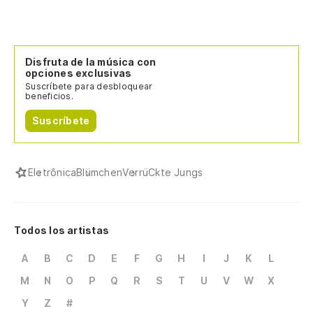
Disfruta de la música con
opciones exclusivas
Suscríbete para desbloquear
beneficios.
Suscríbete
Eletrônica
Blümchen
VerrüCkte Jungs
Todos los artistas
A
B
C
D
E
F
G
H
I
J
K
L
M
N
O
P
Q
R
S
T
U
V
W
X
Y
Z
#