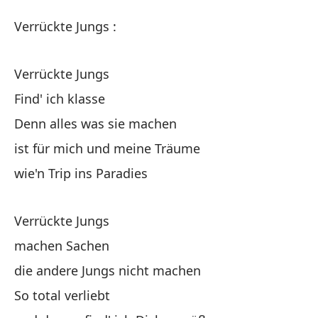
Ch
Verrückte Jungs :
Ve
Verrückte Jungs
Ch
Find' ich klasse
Denn alles was sie machen
Ch
ist für mich und meine Träume
wie'n Trip ins Paradies
Me
Po
Verrückte Jungs
De
machen Sachen
die andere Jungs nicht machen
es
So total verliebt
is