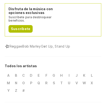
Disfruta de la música con
opciones exclusivas
Suscríbete para desbloquear
beneficios.
Suscríbete
Reggae
Bob Marley
Get Up, Stand Up
Todos los artistas
A
B
C
D
E
F
G
H
I
J
K
L
M
N
O
P
Q
R
S
T
U
V
W
X
Y
Z
#