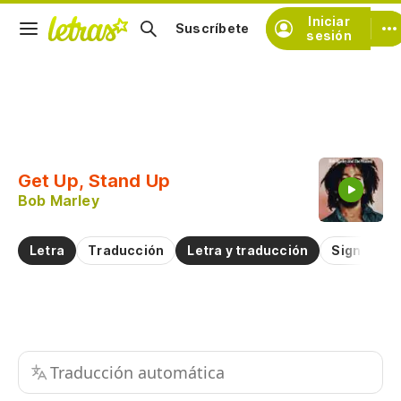
Iniciar
Suscríbete
sesión
Copiar fragmento
Copiar toda la letra
Get Up, Stand Up
Practicar la pronunciación de
Bob Marley
Comentar sobre este fragmento
Letra
Traducción
Letra y traducción
Significad
Traducción automática