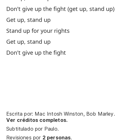
nu
Don't give up the fight (get up, stand up)
¡L
Get up, stand up
¡N
Stand up for your rights
ri
Get up, stand up
¡L
Don't give up the fight
¡L
le
¡L
¡N
¡L
¡L
Escrita por: Mac Intosh Winston, Bob Marley.
¡L
Ver créditos completos.
¡N
Subtitulado por
Paulo
.
Revisiones por
2 personas
.