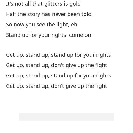
It's not all that glitters is gold
Sé
Half the story has never been told
Lo
So now you see the light, eh
No
Stand up for your rights, come on
Si
As
Get up, stand up, stand up for your rights
¡L
Get up, stand up, don't give up the fight
Get up, stand up, stand up for your rights
¡L
Get up, stand up, don't give up the fight
de
¡L
¡L
de
¡L