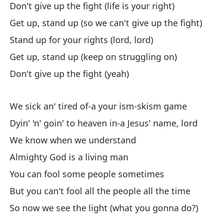
Don't give up the fight (life is your right)
¡L
Get up, stand up (so we can't give up the fight)
¡L
Stand up for your rights (lord, lord)
¡L
Get up, stand up (keep on struggling on)
¡N
Don't give up the fight (yeah)
de
¡L
We sick an' tired of-a your ism-skism game
re
Dyin' 'n' goin' to heaven in-a Jesus' name, lord
¡L
We know when we understand
¡L
Almighty God is a living man
¡N
You can fool some people sometimes
But you can't fool all the people all the time
Es
So now we see the light (what you gonna do?)
Ye