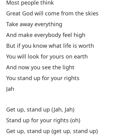
Most people think
Great God will come from the skies
Take away everything
And make everybody feel high
La
But if you know what life is worth
El
You will look for yours on earth
Qu
And now you see the light
Y 
You stand up for your rights
Pe
Jah
Bu
Y 
Get up, stand up (Jah, Jah)
Tú
Stand up for your rights (oh)
¡J
Get up, stand up (get up, stand up)