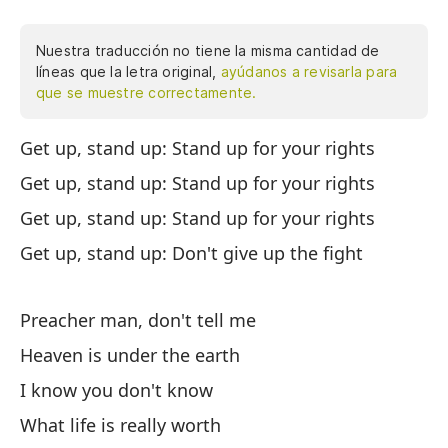
Nuestra traducción no tiene la misma cantidad de
líneas que la letra original,
ayúdanos a revisarla para
que se muestre correctamente.
Get up, stand up: Stand up for your rights
Le
de
Get up, stand up: Stand up for your rights
Le
Get up, stand up: Stand up for your rights
de
Get up, stand up: Don't give up the fight
Le
de
Preacher man, don't tell me
Le
Heaven is under the earth
I know you don't know
Pr
What life is really worth
El