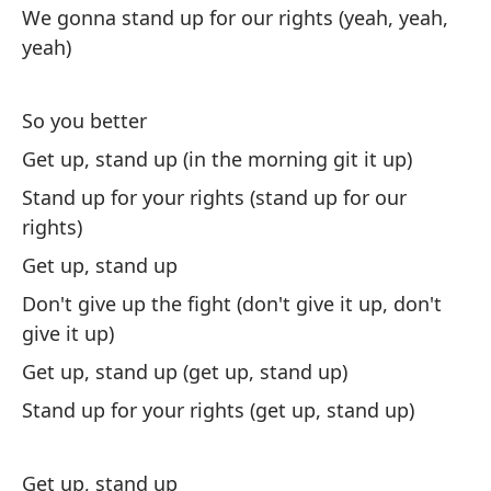
We gonna stand up for our rights (yeah, yeah,
Se
yeah)
S
Di
So you better
A 
Get up, stand up (in the morning git it up)
Pe
Stand up for your rights (stand up for our
t
rights)
As
Get up, stand up
¡V
Don't give up the fight (don't give it up, don't
sí!
give it up)
Get up, stand up (get up, stand up)
As
Stand up for your rights (get up, stand up)
¡L
¡L
Get up, stand up