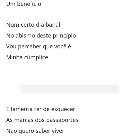
Um benefício
Un
Num certo dia banal
En
No abismo deste princípio
En
Vou perceber que você é
Me
Minha cúmplice
Mi
E lamenta ter de esquecer
Y 
As marcas dos passaportes
La
Não quero saber viver
No