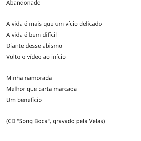
Abandonado
A
A vida é mais que um vício delicado
La
A vida é bem difícil
La
Diante desse abismo
Fr
Volto o vídeo ao início
Vu
Minha namorada
Mi
Melhor que carta marcada
Me
Um benefício
Un
(CD "Song Boca", gravado pela Velas)
(C