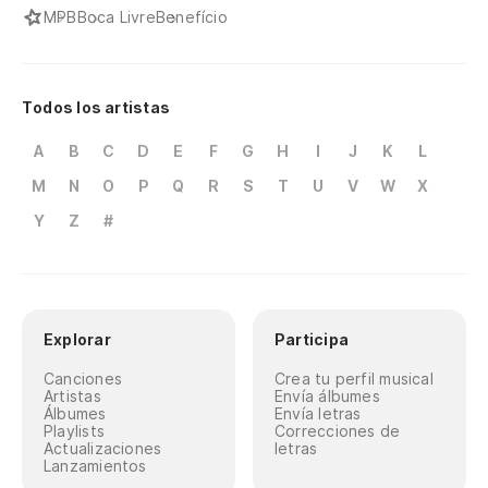
MPB
Boca Livre
Benefício
Todos los artistas
A
B
C
D
E
F
G
H
I
J
K
L
M
N
O
P
Q
R
S
T
U
V
W
X
Y
Z
#
Explorar
Participa
Canciones
Crea tu perfil musical
Artistas
Envía álbumes
Álbumes
Envía letras
Playlists
Correcciones de
Actualizaciones
letras
Lanzamientos