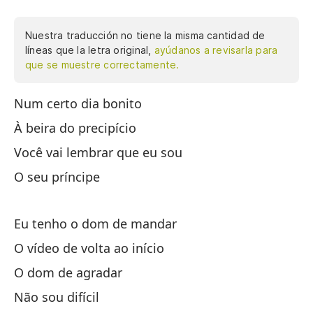
Nuestra traducción no tiene la misma cantidad de
líneas que la letra original,
ayúdanos a revisarla para
que se muestre correctamente.
Num certo dia bonito
En
À beira do precipício
Al
Você vai lembrar que eu sou
Re
O seu príncipe
Tu
Eu tenho o dom de mandar
Te
O vídeo de volta ao início
El
O dom de agradar
El
Não sou difícil
No