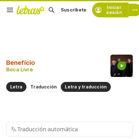
Iniciar
Suscríbete
sesión
Copiar fragmento
Copiar toda la letra
Benefício
Practicar la pronunciación de
Boca Livre
Comentar sobre este fragmento
Letra
Traducción
Letra y traducción
Traducción automática