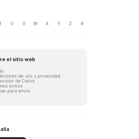
T
U
V
W
X
Y
Z
#
re el sitio web
da
iciones de uso y privacidad
ección de Datos
énes somos
as para envío
alla