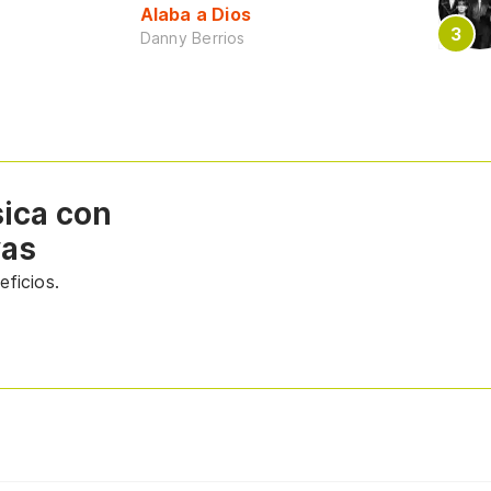
Alaba a Dios
Danny Berrios
sica con
vas
ficios.