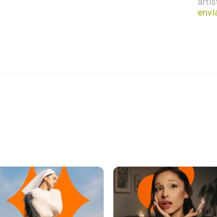
arti
envi