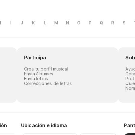
H
I
J
K
L
M
N
O
P
Q
R
S
Participa
Sob
Crea tu perfil musical
Ayu
Envía álbumes
Cond
Envía letras
Prot
Correcciones de letras
Qui
Norm
ión
Ubicación e idioma
Pant