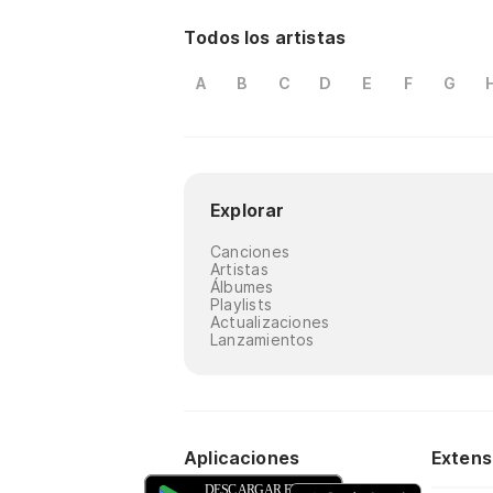
Todos los artistas
A
B
C
D
E
F
G
Explorar
Canciones
Artistas
Álbumes
Playlists
Actualizaciones
Lanzamientos
Aplicaciones
Extens