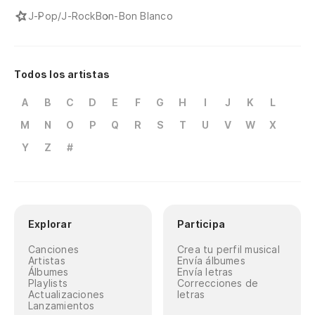
J-Pop/J-Rock
Bon-Bon Blanco
Todos los artistas
A
B
C
D
E
F
G
H
I
J
K
L
M
N
O
P
Q
R
S
T
U
V
W
X
Y
Z
#
Explorar
Participa
Canciones
Crea tu perfil musical
Artistas
Envía álbumes
Álbumes
Envía letras
Playlists
Correcciones de
Actualizaciones
letras
Lanzamientos