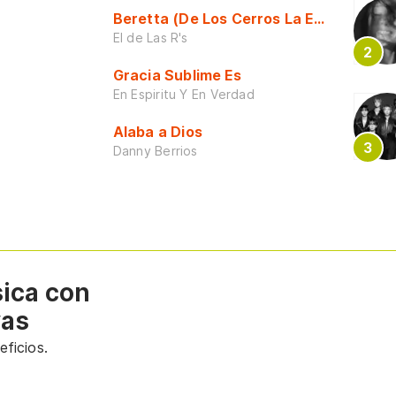
Beretta (De Los Cerros La Escuela)
El de Las R's
Gracia Sublime Es
En Espiritu Y En Verdad
Alaba a Dios
Danny Berrios
sica con
vas
ficios.