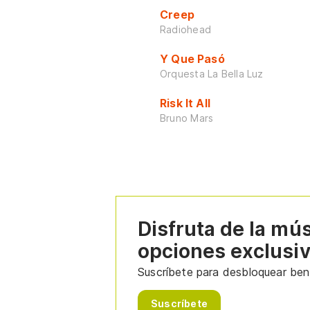
Creep
Radiohead
Y Que Pasó
Orquesta La Bella Luz
Risk It All
Bruno Mars
Disfruta de la mú
opciones exclusi
Suscríbete para desbloquear bene
Suscríbete