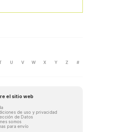
T
U
V
W
X
Y
Z
#
re el sitio web
da
iciones de uso y privacidad
ección de Datos
énes somos
as para envío