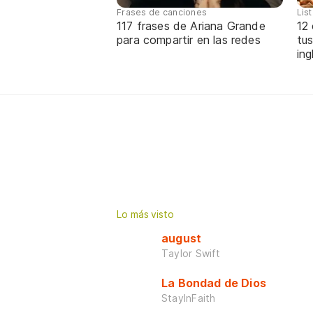
Frases de canciones
Lis
117 frases de Ariana Grande
12
para compartir en las redes
tus
ing
Lo más visto
august
Taylor Swift
La Bondad de Dios
StayInFaith