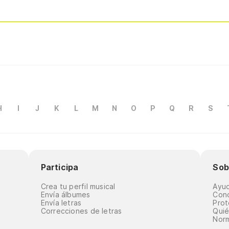
H
I
J
K
L
M
N
O
P
Q
R
S
Participa
Sob
Crea tu perfil musical
Ayu
Envía álbumes
Cond
Envía letras
Prot
Correcciones de letras
Qui
Norm