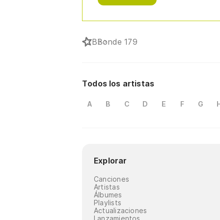
B
Bonde 179
Todos los artistas
A
B
C
D
E
F
G
Explorar
Canciones
Artistas
Álbumes
Playlists
Actualizaciones
Lanzamientos