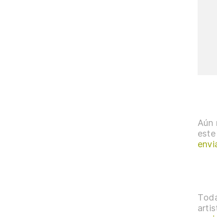
Aún 
este
envi
Toda
arti