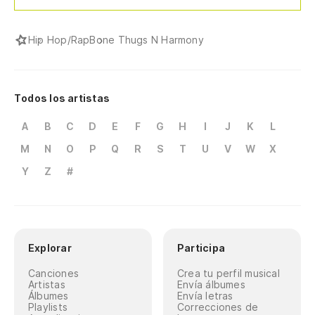
Hip Hop/Rap
Bone Thugs N Harmony
Todos los artistas
A
B
C
D
E
F
G
H
I
J
K
L
M
N
O
P
Q
R
S
T
U
V
W
X
Y
Z
#
Explorar
Participa
Canciones
Crea tu perfil musical
Artistas
Envía álbumes
Álbumes
Envía letras
Playlists
Correcciones de