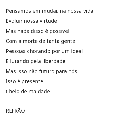
Lu
Pensamos em mudar, na nossa vida
L
Evoluir nossa virtude
Mas nada disso é possivel
Pe
Com a morte de tanta gente
Pe
Pessoas chorando por um ideal
Ev
E lutando pela liberdade
Mas isso não futuro para nós
Pe
Isso é presente
Ma
Cheio de maldade
Co
Co
REFRÃO
Pe