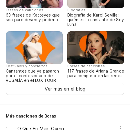
Nó
Frases de canciones
Biografías
So
63 frases de Katteyes que
Biografía de Karol Sevilla:
son puro deseo y poderío
quién es la cantante de Soy
Luna
Nó
En
Ao
Festivales y conciertos
Frases de canciones
C
Cantantes que ya pasaron
117 frases de Ariana Grande
por el confesionario de
para compartir en las redes
ROSALÍA en el LUX TOUR
Ver más en el blog
Más canciones de Borax
O Que Eu Mais Quero