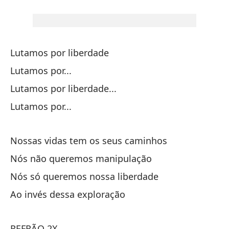
Pe
Y 
Lutamos por liberdade
Pe
Lutamos por...
Ma
Lutamos por liberdade...
Lutamos por...
Es
Ll
Nossas vidas tem os seus caminhos
Nós não queremos manipulação
Nós só queremos nossa liberdade
C
Ao invés dessa exploração
REFRÃO 2X