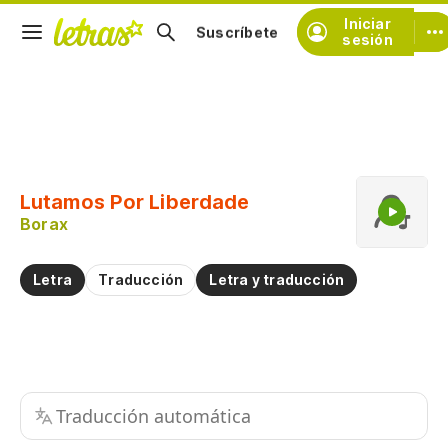
Iniciar
Suscríbete
sesión
Copiar fragmento
Copiar toda la letra
Lutamos Por Liberdade
Practicar la pronunciación de
Borax
Comentar sobre este fragmento
Letra
Traducción
Letra y traducción
Traducción automática