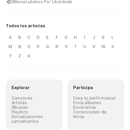
B
Borax
Lutamos Por Liberdade
Todos los artistas
A
B
C
D
E
F
G
H
I
J
K
L
M
N
O
P
Q
R
S
T
U
V
W
X
Y
Z
#
Explorar
Participa
Canciones
Crea tu perfil musical
Artistas
Envía álbumes
Álbumes
Envía letras
Playlists
Correcciones de
Actualizaciones
letras
Lanzamientos