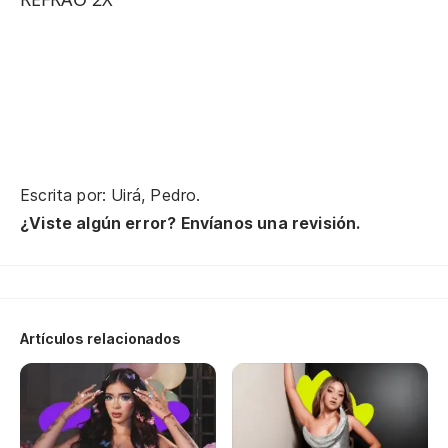
Lu
Lu
Lu
Escrita por: Uirá, Pedro.
¿Viste algún error? Envíanos una revisión.
Lu
Nu
Artículos relacionados
No
No