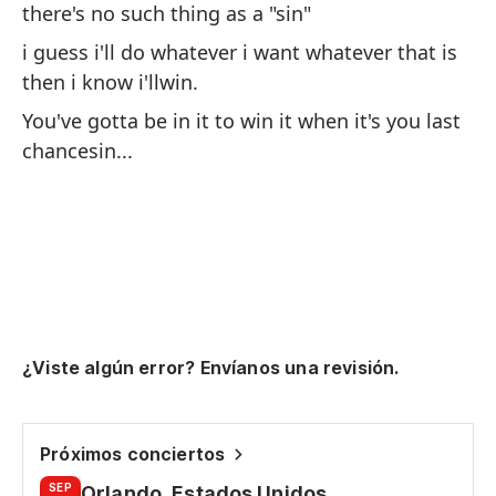
mo
there's no such thing as a "sin"
fi
i guess i'll do whatever i want whatever that is
th
then i know i'llwin.
You've gotta be in it to win it when it's you last
no
chancesin...
qu
i 
go
en
op
it
¿Viste algún error? Envíanos una revisión.
pe
co
Próximos conciertos
wi
SEP
Orlando, Estados Unidos