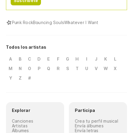
Suscríbete
Punk Rock
Bouncing Souls
Whatever I Want
Todos los artistas
A
B
C
D
E
F
G
H
I
J
K
L
M
N
O
P
Q
R
S
T
U
V
W
X
Y
Z
#
Explorar
Participa
Canciones
Crea tu perfil musical
Artistas
Envía álbumes
Álbumes
Envía letras