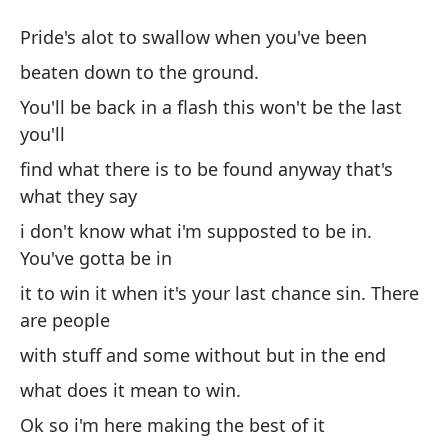
L
Pride's alot to swallow when you've been
W
beaten down to the ground.
You'll be back in a flash this won't be the last
El
you'll
si
find what there is to be found anyway that's
Pr
what they say
go
i don't know what i'm supposted to be in.
You've gotta be in
be
it to win it when it's your last chance sin. There
Vo
are people
q
with stuff and some without but in the end
Yo
what does it mean to win.
Ok so i'm here making the best of it
en