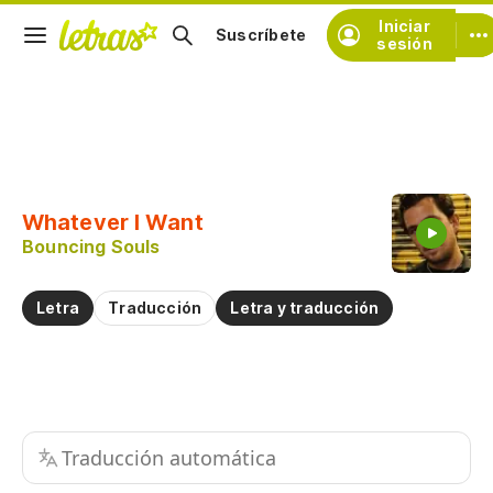
Iniciar
Suscríbete
sesión
Copiar fragmento
Copiar toda la letra
Whatever I Want
Practicar la pronunciación de
Bouncing Souls
Comentar sobre este fragmento
Letra
Traducción
Letra y traducción
Traducción automática