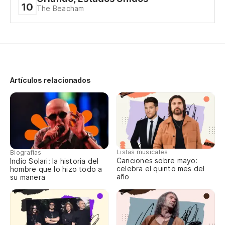
10
The Beacham
¿q
Ok
Ok
Artículos relacionados
no
th
su
qu
Listas musicales
Biografías
i 
Canciones sobre mayo:
Indio Solari: la historia del
kn
celebra el quinto mes del
hombre que lo hizo todo a
año
su manera
Ti
tu