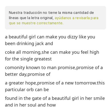
Nuestra traducción no tiene la misma cantidad de
líneas que la letra original,
ayúdanos a revisarla para
que se muestre correctamente.
a beautiful girl can make you dizzy like you
Un
been drinking jack and
hu
la
coke all morning,she can make you feel high
ma
for the single greatest
pr
comonity known to man promise,promise of a
un
better day,promise of
ma
a greater hope,promise of a new tomorrow.this
en
particular orb can be
en
pe
found in the gate of a beautiful girl in her smile
a 
and in her soul and how