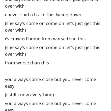
es
over with
pe
i never said i'd take this lyeing down
(l
(she say's come on come on let's just get this
si
over with)
si
pe
i'v crawled home from worse than this
su
(she say's come on come on let's just get this
pu
over with)
(¿
from worse than this
¿e
es
en
you always come close but you never come
¿e
easy
(i still know everything)
you always come close but you never come
easy