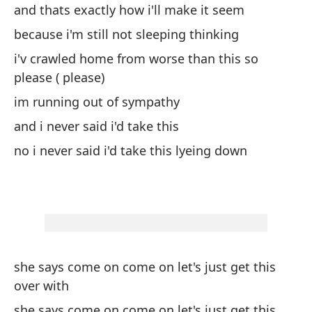
and thats exactly how i'll make it seem
El
because i'm still not sleeping thinking
de
i'v crawled home from worse than this so
te
please ( please)
qu
im running out of sympathy
va
and i never said i'd take this
ve
(e
no i never said i'd take this lyeing down
de
Si
fá
pe
she says come on come on let's just get this
si
over with
fá
sé
she says come on come on let's just get this