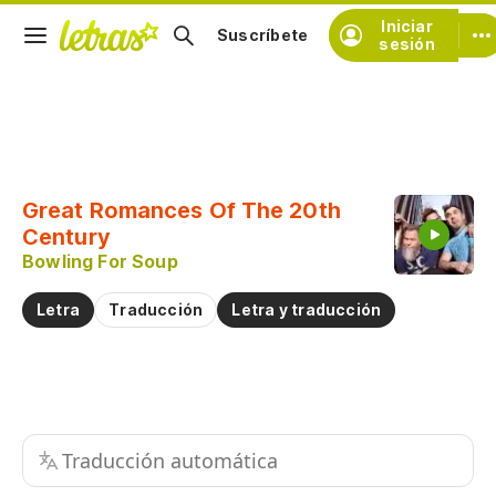
Iniciar
Suscríbete
sesión
Copiar fragmento
Copiar toda la letra
Great Romances Of The 20th
Practicar la pronunciación de
Century
Bowling For Soup
Comentar sobre este fragmento
Letra
Traducción
Letra y traducción
Traducción automática