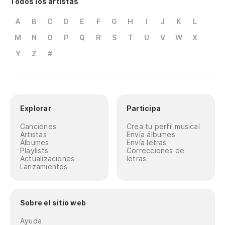
Todos los artistas
A
B
C
D
E
F
G
H
I
J
K
L
M
N
O
P
Q
R
S
T
U
V
W
X
Y
Z
#
Explorar
Participa
Canciones
Crea tu perfil musical
Artistas
Envía álbumes
Álbumes
Envía letras
Playlists
Correcciones de
Actualizaciones
letras
Lanzamientos
Sobre el sitio web
Ayuda