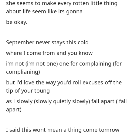
she seems to make every rotten little thing
about life seem like its gonna
Se
ve
be okay.
qu
fo
September never stays this cold
mi
si
where I come from and you know
(m
i'm not (i'm not one) one for complaining (for
complianing)
Di
but i'd love the way you'd roll excuses off the
es
tip of your toung
aú
as i slowly (slowly quietly slowly) fall apart ( fall
re
apart)
po
si
I said this wont mean a thing come tomrow
nu