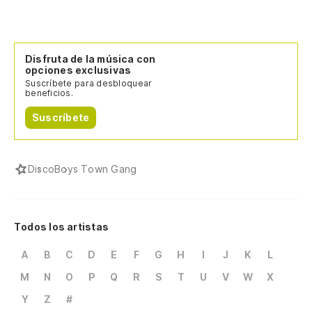
Disfruta de la música con
opciones exclusivas
Suscríbete para desbloquear
beneficios.
Suscríbete
Disco
Boys Town Gang
Todos los artistas
A
B
C
D
E
F
G
H
I
J
K
L
M
N
O
P
Q
R
S
T
U
V
W
X
Y
Z
#