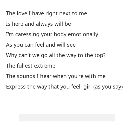
mu
The love I have right next to me
fu
si
Is here and always will be
am
I'm caressing your body emotionally
(r
As you can feel and will see
mú
Why can't we go all the way to the top?
pa
oj
The fullest extreme
ca
The sounds I hear when you're with me
es
Express the way that you feel, girl (as you say)
be
de
qu
ba
de