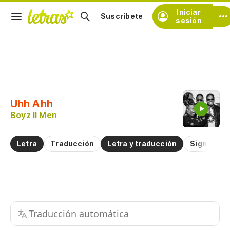
Iniciar
Suscríbete
sesión
Copiar fragmento
Copiar toda la letra
Uhh Ahh
Practicar la pronunciación de
Boyz II Men
Comentar sobre este fragmento
Letra
Traducción
Letra y traducción
Significad
Traducción automática