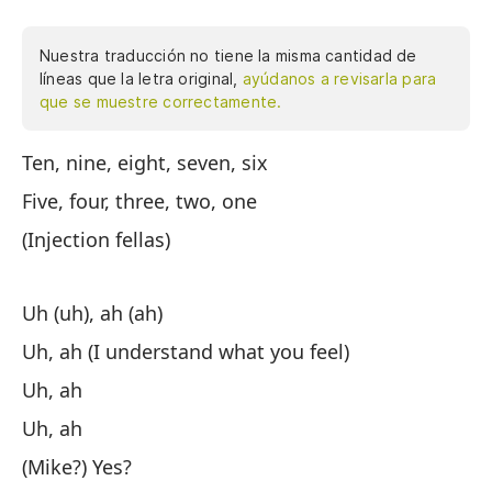
Nuestra traducción no tiene la misma cantidad de
líneas que la letra original,
ayúdanos a revisarla para
que se muestre correctamente.
Ten, nine, eight, seven, six
10
in
Five, four, three, two, one
am
(Injection fellas)
si
em
¿P
Uh (uh), ah (ah)
ex
Uh, ah (I understand what you feel)
cu
Uh, ah
qu
Uh, ah
ap
am
(Mike?) Yes?
de