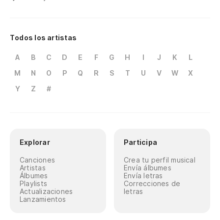
Todos los artistas
A
B
C
D
E
F
G
H
I
J
K
L
M
N
O
P
Q
R
S
T
U
V
W
X
Y
Z
#
Explorar
Participa
Canciones
Crea tu perfil musical
Artistas
Envía álbumes
Álbumes
Envía letras
Playlists
Correcciones de
Actualizaciones
letras
Lanzamientos