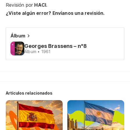
Pe
Revisión por
HACI
.
¿Viste algún error? Envíanos una revisión.
Ma
Qu
Álbum
Qu
Georges Brassens – n°8
Álbum • 1961
El
El
Gu
Artículos relacionados
Lo
Je
Qu