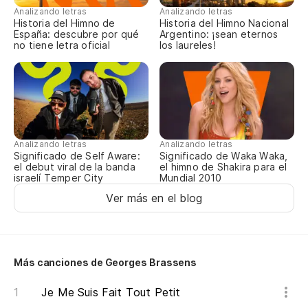
Analizando letras
Analizando letras
Qu
Historia del Himno de
Historia del Himno Nacional
España: descubre por qué
Argentino: ¡sean eternos
no tiene letra oficial
los laureles!
El
Le
Po
Ca
Analizando letras
Analizando letras
Significado de Self Aware:
Significado de Waka Waka,
el debut viral de la banda
el himno de Shakira para el
El
israelí Temper City
Mundial 2010
Ver más en el blog
El
Re
En
Más canciones de Georges Brassens
Je Me Suis Fait Tout Petit
Qu