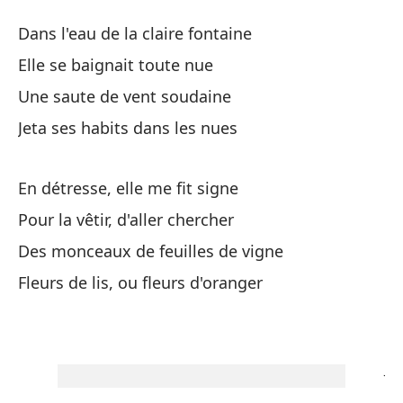
En
Dans l'eau de la claire fontaine
Da
Elle se baignait toute nue
Une saute de vent soudaine
En
Jeta ses habits dans les nues
Da
El
En détresse, elle me fit signe
El
Pour la vêtir, d'aller chercher
Des monceaux de feuilles de vigne
Un
Fleurs de lis, ou fleurs d'oranger
Un
Ar
Je