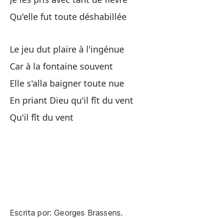
Qu'elle fut toute déshabillée
Co
Un
Le jeu dut plaire à l'ingénue
Car à la fontaine souvent
La
Elle s'alla baigner toute nue
La
En priant Dieu qu'il fît du vent
Qu'il fît du vent
Un
Co
Un
Un
Escrita por: Georges Brassens.