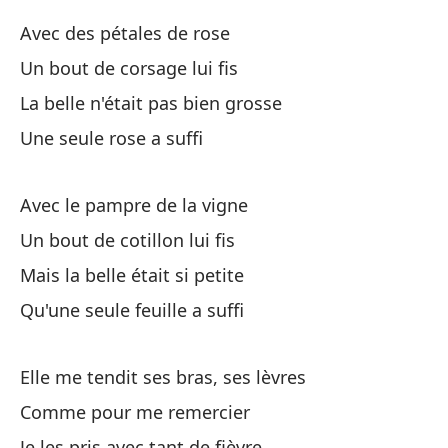
En
Avec des pétales de rose
En
Un bout de corsage lui fis
La belle n'était pas bien grosse
Pa
Une seule rose a suffi
Po
Mo
Avec le pampre de la vigne
De
Un bout de cotillon lui fis
Mais la belle était si petite
Fl
Qu'une seule feuille a suffi
Fl
Elle me tendit ses bras, ses lèvres
Comme pour me remercier
Je les pris avec tant de fièvre