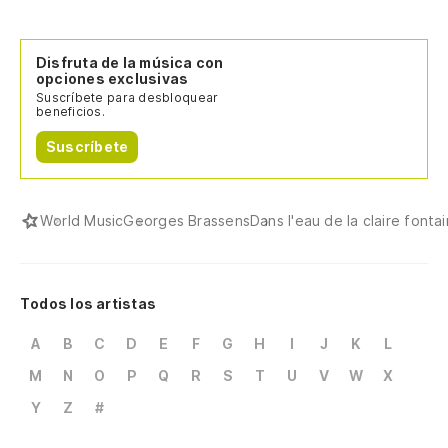
Disfruta de la música con
opciones exclusivas
Suscríbete para desbloquear
beneficios.
Suscríbete
World Music
Georges Brassens
Dans l'eau de la claire fonta
Todos los artistas
A
B
C
D
E
F
G
H
I
J
K
L
M
N
O
P
Q
R
S
T
U
V
W
X
Y
Z
#