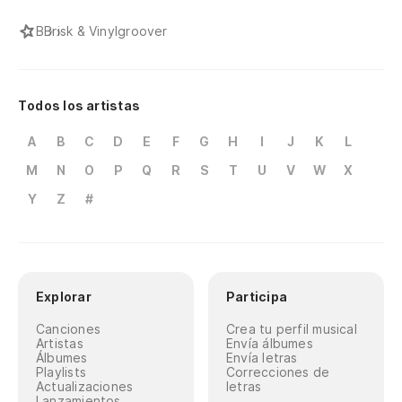
B
Brisk & Vinylgroover
Todos los artistas
A
B
C
D
E
F
G
H
I
J
K
L
M
N
O
P
Q
R
S
T
U
V
W
X
Y
Z
#
Explorar
Participa
Canciones
Crea tu perfil musical
Artistas
Envía álbumes
Álbumes
Envía letras
Playlists
Correcciones de
Actualizaciones
letras
Lanzamientos