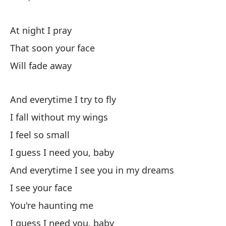
At night I pray
That soon your face
Ca
Will fade away
An
And everytime I try to fly
Me
I fall without my wings
I feel so small
Me
I guess I need you, baby
Cr
And everytime I see you in my dreams
I 
I see your face
You're haunting me
Y 
I guess I need you, baby