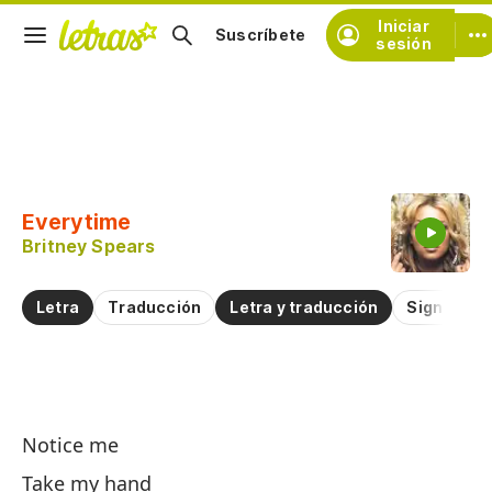
Iniciar
Suscríbete
sesión
Copiar fragmento
Copiar toda la letra
Everytime
Practicar la pronunciación de
Britney Spears
Comentar sobre este fragmento
Letra
Traducción
Letra y traducción
Significad
C
Notice me
E
Take my hand