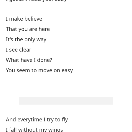
Me
I make believe
Me
That you are here
It's the only way
Cr
I see clear
I 
What have I done?
Y 
You seem to move on easy
An
Ve
Me
And everytime I try to fly
Cr
I fall without my wings