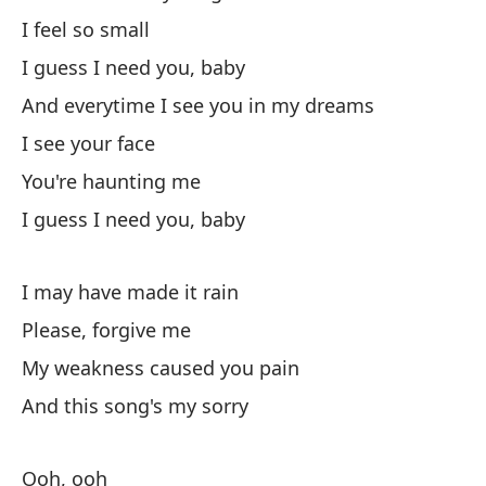
I 
I feel so small
I guess I need you, baby
Me
And everytime I see you in my dreams
I see your face
Qu
You're haunting me
Es
I guess I need you, baby
Lo
I may have made it rain
Please, forgive me
¿Q
My weakness caused you pain
Pa
And this song's my sorry
Yo
Ooh, ooh