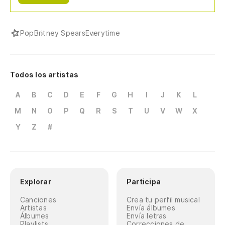
Pop
Britney Spears
Everytime
Todos los artistas
A
B
C
D
E
F
G
H
I
J
K
L
M
N
O
P
Q
R
S
T
U
V
W
X
Y
Z
#
Explorar
Participa
Canciones
Crea tu perfil musical
Artistas
Envía álbumes
Álbumes
Envía letras
Playlists
Correcciones de