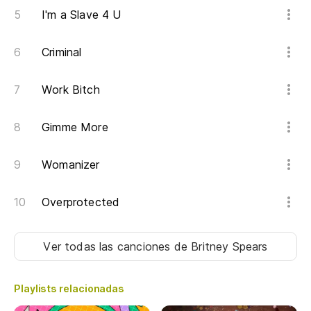
I'm a Slave 4 U
Cr
I 
Criminal
Work Bitch
Gimme More
Womanizer
Overprotected
Ver todas las canciones
de Britney Spears
Playlists relacionadas