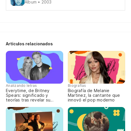
My
Álbum • 2003
Y 
An
Artículos relacionados
Uu
Po
Pa
Analizando letras
Biografías
Everytime, de Britney
Biografía de Melanie
Spears: significado y
Martinez, la cantante que
teorías tras revelar su
innovó el pop moderno
Se
aborto
Y 