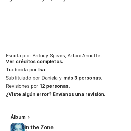
An
Ve
Me
Cr
Escrita por: Britney Spears, Artani Annette.
I 
Ver créditos completos.
Traducida por
Isa
.
Subtitulado por
Daniela
y
más 3 personas.
Pu
Revisiones por
12 personas
.
I 
¿Viste algún error? Envíanos una revisión.
Po
Álbum
Mi
In the Zone