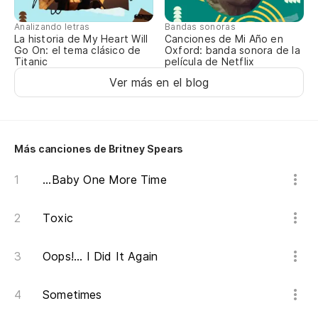
An
Analizando letras
Bandas sonoras
La historia de My Heart Will
Canciones de Mi Año en
Me
Go On: el tema clásico de
Oxford: banda sonora de la
Titanic
película de Netflix
Ver más en el blog
Me
Cr
Más canciones de Britney Spears
I 
...Baby One More Time
Y 
An
Toxic
Ve
Oops!... I Did It Again
Me
Sometimes