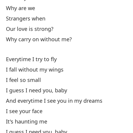
Why are we
N
Strangers when
T
Our love is strong?
Why carry on without me?
¿P
Everytime I try to fly
Ex
I fall without my wings
I feel so small
Nu
I guess I need you, baby
¿P
And everytime I see you in my dreams
I see your face
Ca
It's haunting me
I guess I need you, baby