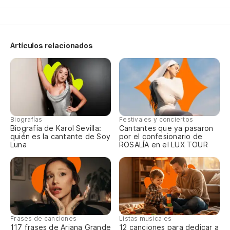
Es
Yo
Artículos relacionados
El
Th
Mi
Wh
Biografías
Festivales y conciertos
Biografía de Karol Sevilla:
Cantantes que ya pasaron
quién es la cantante de Soy
por el confesionario de
En
Luna
ROSALÍA en el LUX TOUR
q
In
A
Frases de canciones
Listas musicales
A
117 frases de Ariana Grande
12 canciones para dedicar a