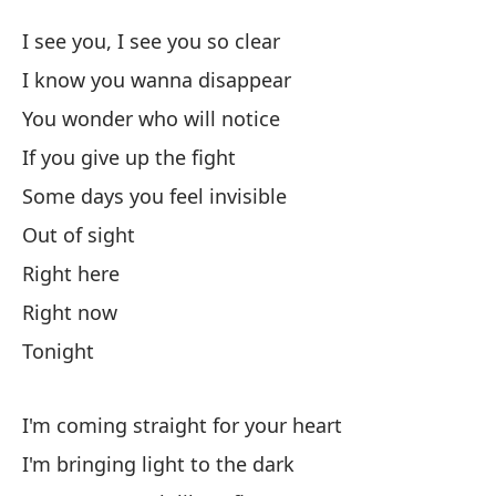
Di
I see you, I see you so clear
St
I know you wanna disappear
You wonder who will notice
Te
If you give up the fight
Sé
Some days you feel invisible
I 
Out of sight
Right here
¿T
Right now
Yo
Tonight
Si
I'm coming straight for your heart
Al
I'm bringing light to the dark
So