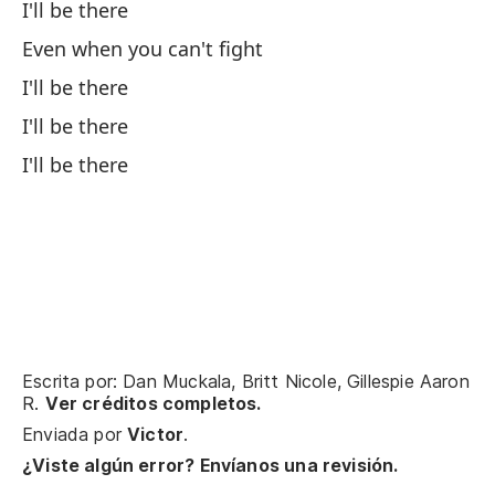
No
I'll be there
No
Even when you can't fight
I'll be there
Vo
I'll be there
I'
I'll be there
Di
Escrita por: Dan Muckala, Britt Nicole, Gillespie Aaron
Tu
R.
Ver créditos completos.
t
Enviada por
Victor
.
Yo
¿Viste algún error? Envíanos una revisión.