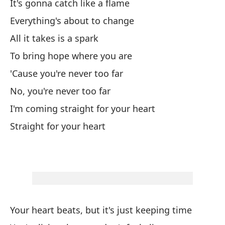
It's gonna catch like a flame
Everything's about to change
Fu
All it takes is a spark
A
To bring hope where you are
'Cause you're never too far
A
No, you're never too far
I'm coming straight for your heart
Es
Straight for your heart
Vo
I'
Es
Your heart beats, but it's just keeping time
I'