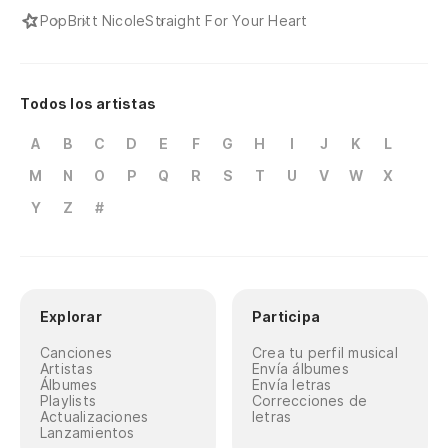
Pop
Britt Nicole
Straight For Your Heart
Todos los artistas
A
B
C
D
E
F
G
H
I
J
K
L
M
N
O
P
Q
R
S
T
U
V
W
X
Y
Z
#
Explorar
Participa
Canciones
Crea tu perfil musical
Artistas
Envía álbumes
Álbumes
Envía letras
Playlists
Correcciones de
Actualizaciones
letras
Lanzamientos