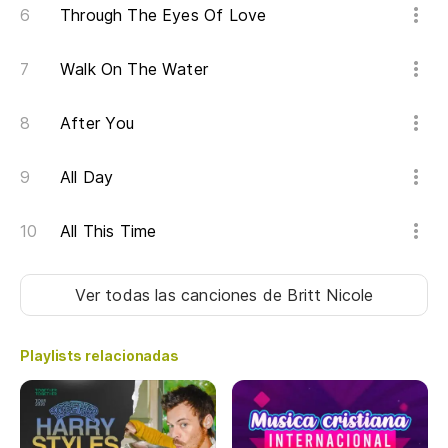
Through The Eyes Of Love
Es
Walk On The Water
In
After You
Ev
Es
All Day
All This Time
Es
Es
Ver todas las canciones
de Britt Nicole
Playlists relacionadas