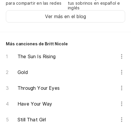
para compartir en las redes
tus sobrinos en español e
inglés
Es
Ver más en el blog
No
Más canciones de Britt Nicole
Yo
The Sun Is Rising
Te
Gold
No
Through Your Eyes
Yo
Have Your Way
Te
Still That Girl
In