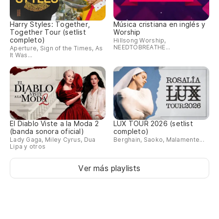
Harry Styles: Together,
Música cristiana en inglés y
Together Tour (setlist
Worship
completo)
Hillsong Worship,
NEEDTOBREATHE...
Aperture, Sign of the Times, As
It Was...
El Diablo Viste a la Moda 2
LUX TOUR 2026 (setlist
(banda sonora oficial)
completo)
Lady Gaga, Miley Cyrus, Dua
Berghain, Saoko, Malamente...
Lipa y otros
Ver más playlists