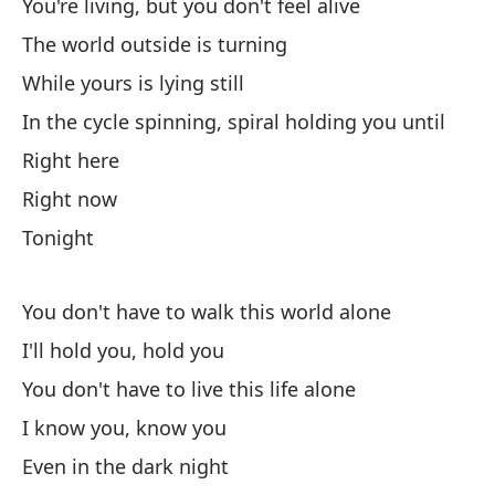
You're living, but you don't feel alive
Se
The world outside is turning
It
While yours is lying still
To
In the cycle spinning, spiral holding you until
Ev
Right here
Right now
To
Tonight
All
Pa
You don't have to walk this world alone
To
I'll hold you, hold you
You don't have to live this life alone
Po
I know you, know you
'C
Even in the dark night