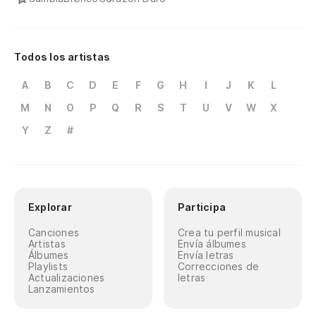
Todos los artistas
A
B
C
D
E
F
G
H
I
J
K
L
M
N
O
P
Q
R
S
T
U
V
W
X
Y
Z
#
Explorar
Participa
Canciones
Crea tu perfil musical
Artistas
Envía álbumes
Álbumes
Envía letras
Playlists
Correcciones de
Actualizaciones
letras
Lanzamientos