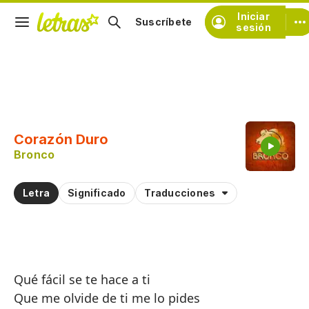
Iniciar
Suscríbete
sesión
Copiar fragmento
Copiar toda la letra
Corazón Duro
Practicar la pronunciación de
Bronco
Comentar sobre este fragmento
Letra
Significado
Traducciones
Qué fácil se te hace a ti
Que me olvide de ti me lo pides