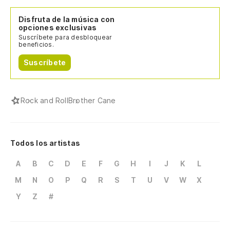
Disfruta de la música con
opciones exclusivas
Suscríbete para desbloquear
beneficios.
Suscríbete
Rock and Roll
Brother Cane
Todos los artistas
A
B
C
D
E
F
G
H
I
J
K
L
M
N
O
P
Q
R
S
T
U
V
W
X
Y
Z
#