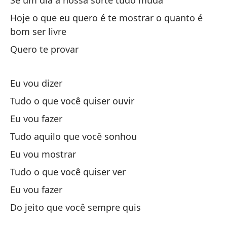
Se um dia a nossa sorte tudo muda
Hoje o que eu quero é te mostrar o quanto é
Cu
bom ser livre
Tu
Quero te provar
Vo
Eu vou dizer
Tudo o que você quiser ouvir
La
Eu vou fazer
Do
Tudo aquilo que você sonhou
Eu vou mostrar
El
Tudo o que você quiser ver
Te
Eu vou fazer
Do jeito que você sempre quis
Me