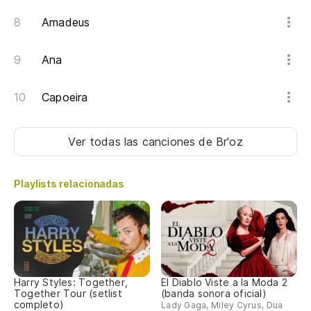
Eu
Amadeus
¡T
Ana
Eu
Capoeira
(2
Ver todas las canciones
de Br'oz
Vo
Playlists relacionadas
Cu
Tu
Vo
Harry Styles: Together,
El Diablo Viste a la Moda 2
Together Tour (setlist
(banda sonora oficial)
To
completo)
Lady Gaga, Miley Cyrus, Dua