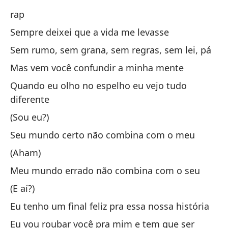
rap
Y 
Sempre deixei que a vida me levasse
E 
Sem rumo, sem grana, sem regras, sem lei, pá
Mas vem você confundir a minha mente
Tú
Quando eu olho no espelho eu vejo tudo
Vo
diferente
Me
(Sou eu?)
En
Seu mundo certo não combina com o meu
(Aham)
No
Meu mundo errado não combina com o seu
Sé
(E aí?)
Eu
Eu tenho um final feliz pra essa nossa história
Eu vou roubar você pra mim e tem que ser