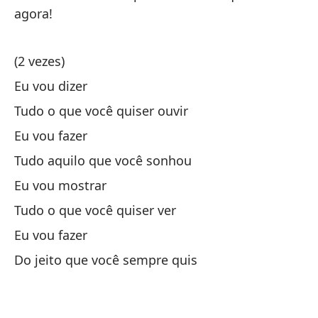
agora!
Di
Me
(2 vezes)
Si
Eu vou dizer
Se
Tudo o que você quiser ouvir
Eu vou fazer
Ho
es
Tudo aquilo que você sonhou
Ho
Eu vou mostrar
liv
Tudo o que você quiser ver
Qu
Eu vou fazer
Do jeito que você sempre quis
Vo