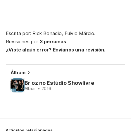
Cu
Tu
Vo
Escrita por: Rick Bonadio, Fulvio Márcio.
Revisiones por
3 personas
.
To
¿Viste algún error? Envíanos una revisión.
Te
Álbum
Cu
Br'oz no Estúdio Showlivre
Álbum • 2016
Tu
Vo
La
Artículos relacionados