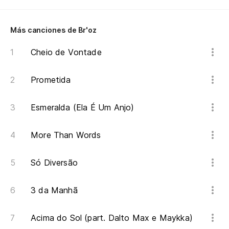
Qu
Más canciones de Br'oz
(¿
Cheio de Vontade
Tu
Prometida
Se
Esmeralda (Ela É Um Anjo)
(E
More Than Words
Mi
Só Diversão
Me
(¿
3 da Manhã
Acima do Sol (part. Dalto Max e Maykka)
Te