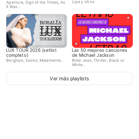
Lipa y otros
Aperture, Sign of the Times, As
It Was...
Te
Cu
Tu
LUX TOUR 2026 (setlist
Las 50 mejores canciones
completo)
de Michael Jackson
Vo
Berghain, Saoko, Malamente...
Billie Jean, Thriller, Black or
White...
La
Ver más playlists
Do