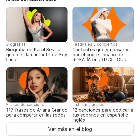
Do
R
Si
Biografías
Festivales y conciertos
Biografía de Karol Sevilla:
Cantantes que ya pasaron
Se
quién es la cantante de Soy
por el confesionario de
Luna
ROSALÍA en el LUX TOUR
Si
h
Se
Pe
Frases de canciones
Listas musicales
117 frases de Ariana Grande
12 canciones para dedicar a
Ma
para compartir en las redes
tus sobrinos en español e
inglés
Ver más en el blog
Cu
di