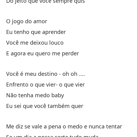
Do jeito que você sempre quis
Qu
O jogo do amor
Eu tenho que aprender
Você me deixou louco
E agora eu quero me perder
Vo
Você é meu destino - oh oh ....
Cu
Enfrento o que vier- o que vier
Tu
Não tenha medo baby
Vo
Eu sei que você também quer
To
Me diz se vale a pena o medo e nunca tentar
Te