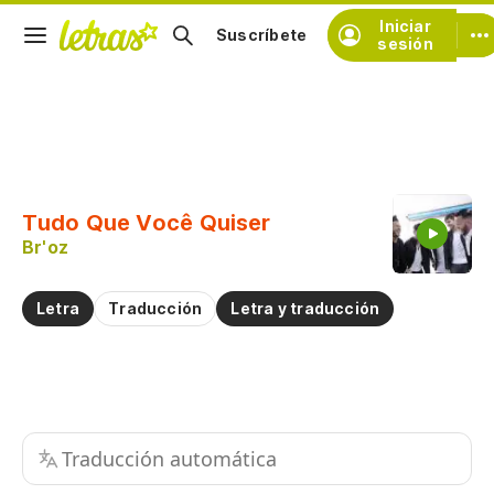
Iniciar
Suscríbete
sesión
Copiar fragmento
Copiar toda la letra
Tudo Que Você Quiser
Practicar la pronunciación de
Br'oz
Comentar sobre este fragmento
Letra
Traducción
Letra y traducción
Traducción automática