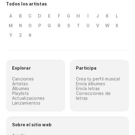
Todos los artistas
A
B
C
D
E
F
G
H
I
J
K
L
M
N
O
P
Q
R
S
T
U
V
W
X
Y
Z
#
Explorar
Participa
Canciones
Crea tu perfil musical
Artistas
Envía álbumes
Álbumes
Envía letras
Playlists
Correcciones de
Actualizaciones
letras
Lanzamientos
Sobre el sitio web