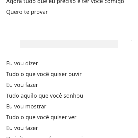
Agora tudo que eu preciso é ter você comigo
Pe
Quero te provar
Ma
Ju
Un
Eu vou dizer
Um
Tudo o que você quiser ouvir
Eu vou fazer
En
Tudo aquilo que você sonhou
Nu
Eu vou mostrar
Ah
Tudo o que você quiser ver
Ag
Eu vou fazer