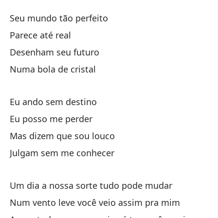
To
Seu mundo tão perfeito
Tu
Parece até real
Desenham seu futuro
Tu
Numa bola de cristal
Pa
Eu ando sem destino
Di
Eu posso me perder
Mas dizem que sou louco
En
Julgam sem me conhecer
Ca
Um dia a nossa sorte tudo pode mudar
Num vento leve você veio assim pra mim
P