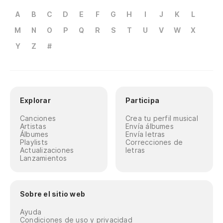
A
B
C
D
E
F
G
H
I
J
K
L
M
N
O
P
Q
R
S
T
U
V
W
X
Y
Z
#
Explorar
Participa
Canciones
Crea tu perfil musical
Artistas
Envía álbumes
Álbumes
Envía letras
Playlists
Correcciones de
Actualizaciones
letras
Lanzamientos
Sobre el sitio web
Ayuda
Condiciones de uso y privacidad