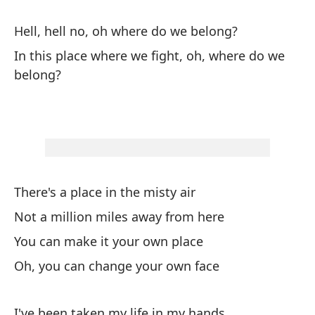
to
Hell, hell no, oh where do we belong?
nu
mi
In this place where we fight, oh, where do we
de
belong?
es
eq
no
do
Gr
De
There's a place in the misty air
co
Not a million miles away from here
in
You can make it your own place
ro
un
Oh, you can change your own face
oh
pe
I've been taken my life in my hands