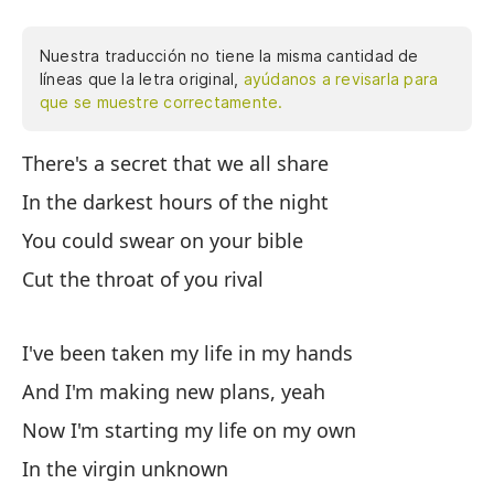
Nuestra traducción no tiene la misma cantidad de
líneas que la letra original,
ayúdanos a revisarla para
que se muestre correctamente.
There's a secret that we all share
Ha
ho
In the darkest hours of the night
po
You could swear on your bible
ha
Cut the throat of you rival
ha
vi
de
I've been taken my life in my hands
pe
And I'm making new plans, yeah
¿d
Now I'm starting my life on my own
br
de
In the virgin unknown
oh