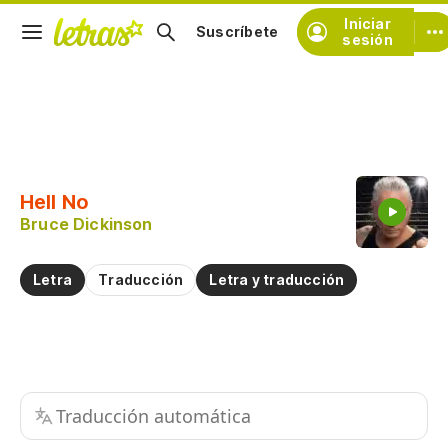
Iniciar
Suscríbete
sesión
Copiar fragmento
Copiar toda la letra
Hell No
Practicar la pronunciación de
Bruce Dickinson
Comentar sobre este fragmento
Letra
Traducción
Letra y traducción
Traducción automática